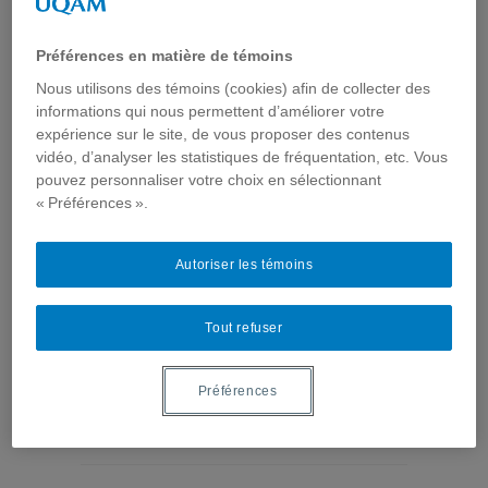
? Observation des échanges
Préférences en matière de témoins
sur le VIH/sida sur le web
Nous utilisons des témoins (cookies) afin de collecter des
participatif
informations qui nous permettent d’améliorer votre
expérience sur le site, de vous proposer des contenus
vidéo, d’analyser les statistiques de fréquentation, etc. Vous
2014-2015
,
Analyses de l'internet santé
,
Événements
,
Médias & réseaux sociaux
,
Santé sexuelle
,
Séminaires
,
pouvez personnaliser votre choix en sélectionnant
Usages de l'Internet santé
« Préférences ».
Dans une première partie, ce séminaire présente
les résultats d’une recherche exploratoire portant
sur la perception de la consigne de prévention du
Autoriser les témoins
VIH relative à l’utilisation du préservatif, et basée
sur l’observation des échanges sur le VIH/sida sur
différents forums de discussion en ligne. Dans un
Tout refuser
contexte où la prévention est principalement axée
sur la recommandation de l’utilisation du préservatif
comme ...
Préférences
Lire la suite...