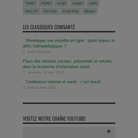
Twitter
UQAM
usage
usages
vidéo
Web 2.0
YouTube
école d'été
éthique
LES CLASSIQUES COMSANTÉ
Développer une enquête en ligne : quels enjeux et
défis méthodologiques ?
jeudi 5 mai 2011
Place des réseaux sociaux, présentiels et virtuels,
dans la recherche d’information santé
dimanche 10 mars 2013
Conférence Internet et santé : c’est lancé!
jeudi 11 mars 2010
VISITEZ NOTRE CHAÎNE YOUTUBE!