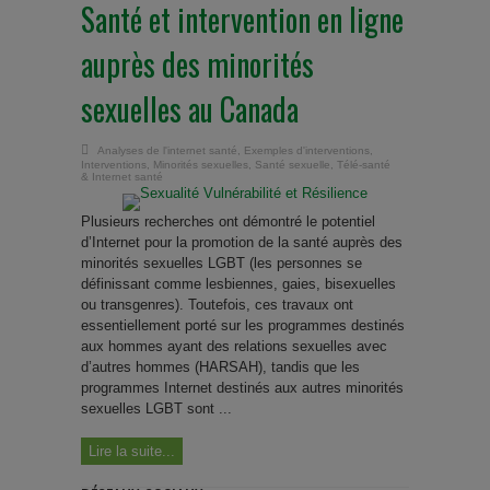
Santé et intervention en ligne
auprès des minorités
sexuelles au Canada
Analyses de l'internet santé
,
Exemples d'interventions
,
Interventions
,
Minorités sexuelles
,
Santé sexuelle
,
Télé-santé
& Internet santé
Plusieurs recherches ont démontré le potentiel
d’Internet pour la promotion de la santé auprès des
minorités sexuelles LGBT (les personnes se
définissant comme lesbiennes, gaies, bisexuelles
ou transgenres). Toutefois, ces travaux ont
essentiellement porté sur les programmes destinés
aux hommes ayant des relations sexuelles avec
d’autres hommes (HARSAH), tandis que les
programmes Internet destinés aux autres minorités
sexuelles LGBT sont ...
Lire la suite...