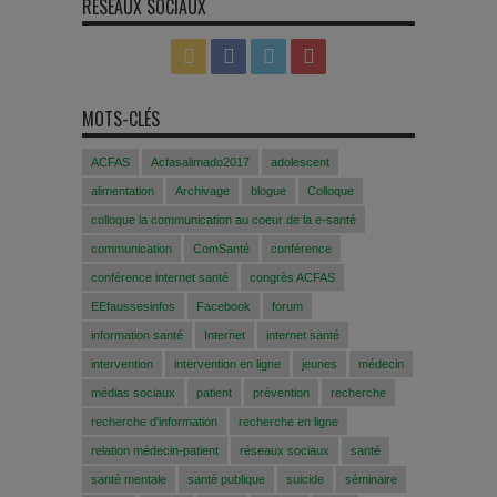
RÉSEAUX SOCIAUX
MOTS-CLÉS
ACFAS
Acfasalimado2017
adolescent
alimentation
Archivage
blogue
Colloque
colloque la communication au coeur de la e-santé
communication
ComSanté
conférence
conférence internet santé
congrès ACFAS
EEfaussesinfos
Facebook
forum
information santé
Internet
internet santé
intervention
intervention en ligne
jeunes
médecin
médias sociaux
patient
prévention
recherche
recherche d'information
recherche en ligne
relation médecin-patient
réseaux sociaux
santé
santé mentale
santé publique
suicide
séminaire