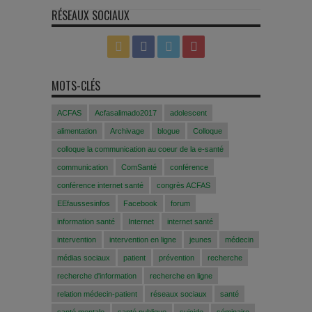
RÉSEAUX SOCIAUX
MOTS-CLÉS
ACFAS
Acfasalimado2017
adolescent
alimentation
Archivage
blogue
Colloque
colloque la communication au coeur de la e-santé
communication
ComSanté
conférence
conférence internet santé
congrès ACFAS
EEfaussesinfos
Facebook
forum
information santé
Internet
internet santé
intervention
intervention en ligne
jeunes
médecin
médias sociaux
patient
prévention
recherche
recherche d'information
recherche en ligne
relation médecin-patient
réseaux sociaux
santé