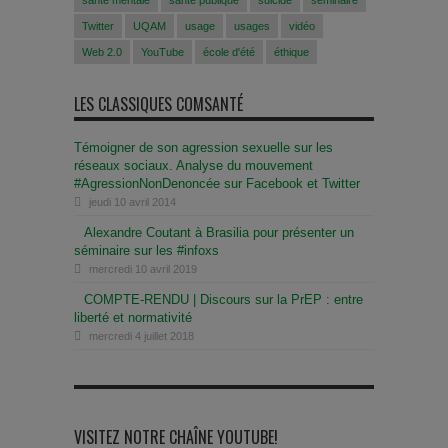
santé mentale
santé publique
suicide
séminaire
Twitter
UQAM
usage
usages
vidéo
Web 2.0
YouTube
école d'été
éthique
LES CLASSIQUES COMSANTÉ
Témoigner de son agression sexuelle sur les
réseaux sociaux. Analyse du mouvement
#AgressionNonDenoncée sur Facebook et Twitter
jeudi 10 avril 2014
Alexandre Coutant à Brasilia pour présenter un
séminaire sur les #infoxs
mercredi 10 avril 2019
COMPTE-RENDU | Discours sur la PrEP : entre
liberté et normativité
mercredi 4 juillet 2018
VISITEZ NOTRE CHAÎNE YOUTUBE!