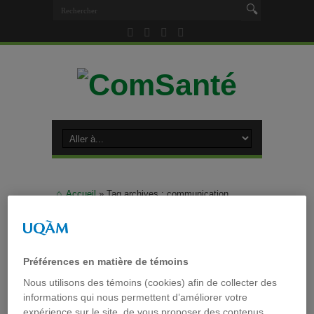
Accueil
»
Tag archives : communication
organisationelle
Tag archives :
communication
organisationelle
Préférences en matière de témoins
Nous utilisons des témoins (cookies) afin de collecter des
informations qui nous permettent d’améliorer votre
expérience sur le site, de vous proposer des contenus