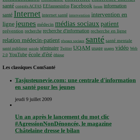
santé
Facebook
information
EEfaussesinfos
congrès ACFAS
forum
Internet
intervention en
santé
internet santé
intervention
jeunes
médias sociaux
patient
ligne
médecin
recherche d'information
prévention
recherche en ligne
recherche
santé
relation médecin-patient
santé mentale
réseaux sociaux
vidéo
UQAM
séminaire
usage
santé publique
Twitter
usages
Web
suicide
école d'été
YouTube
2.0
éthique
Les classiques ComSanté
Tasjusteunevie.com: une centrale d'information
en santé pour les jeunes
jeudi 9 juillet 2009
Un an après le lancement du mot clic
#AgressionNonDénoncée, le magazine
Châtelaine dresse le bilan