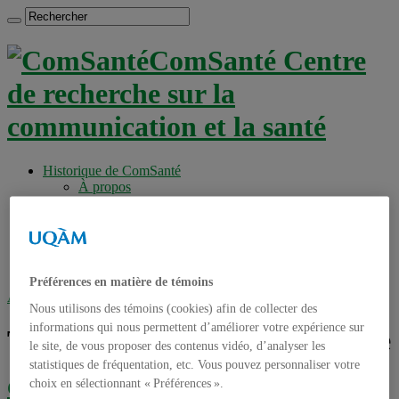
ComSanté Centre
de recherche sur la
communication et la santé
Historique de ComSanté
À propos
Productions
Anciens Membres
Chercheurs réguliers
Chercheurs associés
Étudiants
Préférences en matière de témoins
Accueil
»
Tag archives : cyberpsychologie
Nous utilisons des témoins (cookies) afin de collecter des
informations qui nous permettent d’améliorer votre expérience sur
Tag archives :
cyberpsychologie
le site, de vous proposer des contenus vidéo, d’analyser les
statistiques de fréquentation, etc. Vous pouvez personnaliser votre
Conférence sur la cyberpsychologie et la
choix en sélectionnant « Préférences ».