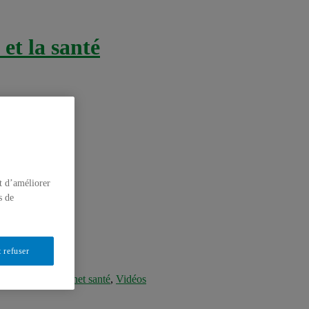
et la santé
t d’améliorer
s de
 refuser
élé-santé & Internet santé
,
Vidéos