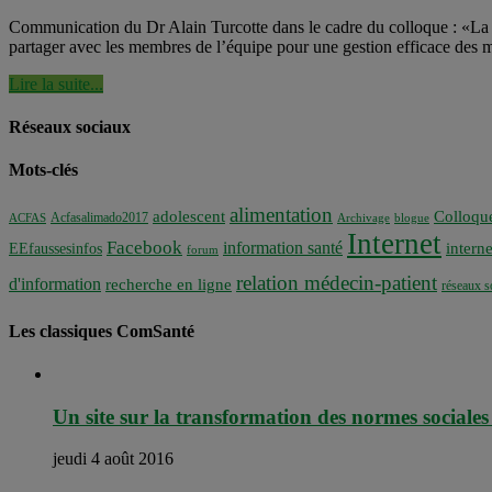
Communication du Dr Alain Turcotte dans le cadre du colloque : «La
partager avec les membres de l’équipe pour une gestion efficace des mal
Lire la suite...
Réseaux sociaux
Mots-clés
alimentation
adolescent
Colloqu
Acfasalimado2017
ACFAS
Archivage
blogue
Internet
Facebook
information santé
interne
EEfaussesinfos
forum
relation médecin-patient
d'information
recherche en ligne
réseaux s
Les classiques ComSanté
Un site sur la transformation des normes sociales 
jeudi 4 août 2016