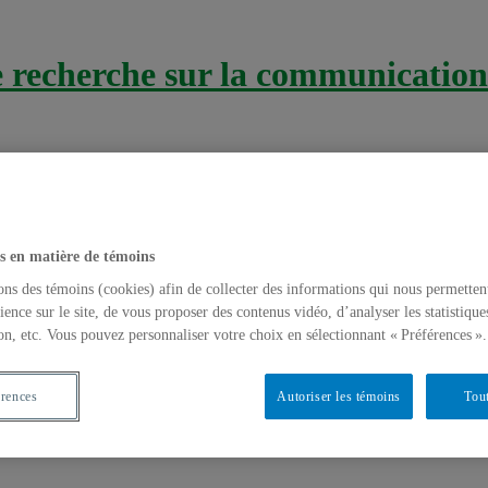
recherche sur la communication 
s en matière de témoins
ons des témoins (cookies) afin de collecter des informations qui nous permetten
ience sur le site, de vous proposer des contenus vidéo, d’analyser les statistique
on, etc. Vous pouvez personnaliser votre choix en sélectionnant « Préférences ».
érences
Autoriser les témoins
Tout
ements
,
Évènements passés
,
Exemples d'interventions
,
Interventions
,
T