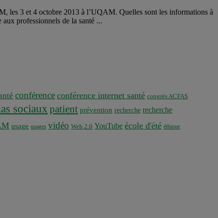
, les 3 et 4 octobre 2013 à l’UQAM. Quelles sont les informations à
 aux professionnels de la santé ...
conférence
conférence internet santé
nté
congrès ACFAS
as sociaux
patient
recherche
prévention
recherche
vidéo
AM
école d'été
YouTube
usage
usages
Web 2.0
éthique