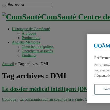
ComSanté Centre de 
Historique de ComSanté
À propos
Productions
Anciens Membres
Chercheurs réguliers
Chercheurs associés
Étudiants
Préférence
Accueil
»
Tag archives : DMI
Nous utilis
votre expér
Tag archives :
DMI
fréquentati
Le dossier médical intelligent (DMI)
Préf
Colloque - La communication au coeur de la e-santé
,
Colloques
,
Évén