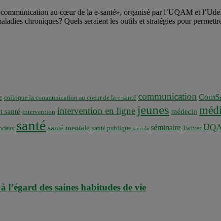
 communication au cœur de la e-santé», organisé par l’UQAM et l’UdeM
adies chroniques? Quels seraient les outils et stratégies pour permettre
communication
ComSa
e
colloque la communication au coeur de la e-santé
jeunes
médi
intervention en ligne
t santé
médecin
intervention
santé
UQ
séminaire
santé mentale
santé publique
ociaux
Twitter
suicide
à l’égard des saines habitudes de vie