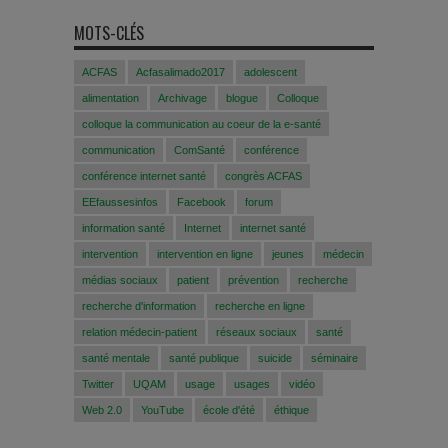
MOTS-CLÉS
ACFAS
Acfasalimado2017
adolescent
alimentation
Archivage
blogue
Colloque
colloque la communication au coeur de la e-santé
communication
ComSanté
conférence
conférence internet santé
congrès ACFAS
EEfaussesinfos
Facebook
forum
information santé
Internet
internet santé
intervention
intervention en ligne
jeunes
médecin
médias sociaux
patient
prévention
recherche
recherche d'information
recherche en ligne
relation médecin-patient
réseaux sociaux
santé
santé mentale
santé publique
suicide
séminaire
Twitter
UQAM
usage
usages
vidéo
Web 2.0
YouTube
école d'été
éthique