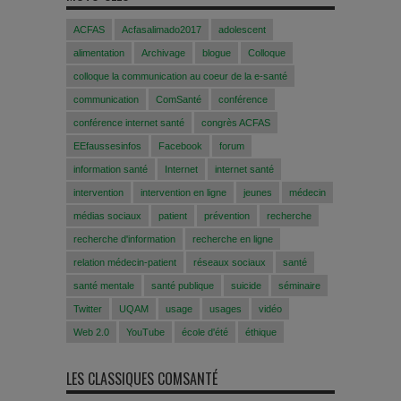
ACFAS
Acfasalimado2017
adolescent
alimentation
Archivage
blogue
Colloque
colloque la communication au coeur de la e-santé
communication
ComSanté
conférence
conférence internet santé
congrès ACFAS
EEfaussesinfos
Facebook
forum
information santé
Internet
internet santé
intervention
intervention en ligne
jeunes
médecin
médias sociaux
patient
prévention
recherche
recherche d'information
recherche en ligne
relation médecin-patient
réseaux sociaux
santé
santé mentale
santé publique
suicide
séminaire
Twitter
UQAM
usage
usages
vidéo
Web 2.0
YouTube
école d'été
éthique
LES CLASSIQUES COMSANTÉ