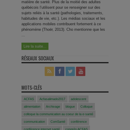
matière de santé. Plus de la moitié des adultes
québécois l’utilisent pour se renseigner sur des
sujets reliés à la santé (pathologies, traitements,
habitudes de vie, etc.). Les médias sociaux et les
applications mobiles contribuent fortement à ce
phénomène (Thoër, 2013). Cho mentionne que les
...
Lire la suite...
RÉSEAUX SOCIAUX
MOTS-CLÉS
ACFAS
Acfasalimado2017
adolescent
alimentation
Archivage
blogue
Colloque
colloque la communication au coeur de la e-santé
communication
ComSanté
conférence
conférence internet santé
congrès ACFAS