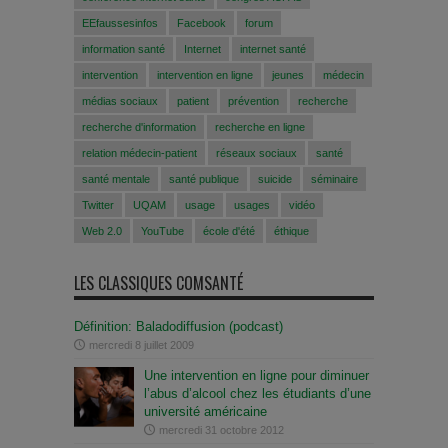
EEfaussesinfos
Facebook
forum
information santé
Internet
internet santé
intervention
intervention en ligne
jeunes
médecin
médias sociaux
patient
prévention
recherche
recherche d'information
recherche en ligne
relation médecin-patient
réseaux sociaux
santé
santé mentale
santé publique
suicide
séminaire
Twitter
UQAM
usage
usages
vidéo
Web 2.0
YouTube
école d'été
éthique
LES CLASSIQUES COMSANTÉ
Définition: Baladodiffusion (podcast)
mercredi 8 juillet 2009
Une intervention en ligne pour diminuer
l’abus d’alcool chez les étudiants d’une
université américaine
mercredi 31 octobre 2012