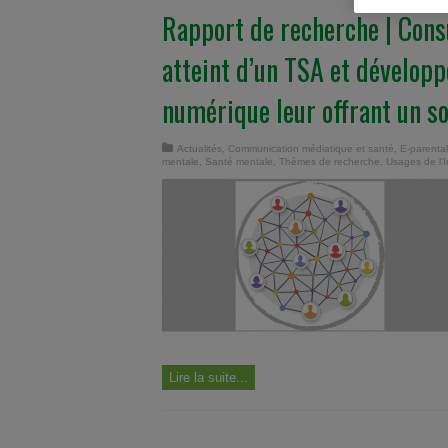
Rapport de recherche | Cons
atteint d’un TSA et dévelop
numérique leur offrant un so
Actualités
,
Communication médiatique et santé
,
E-parental
mentale
,
Santé mentale
,
Thèmes de recherche
,
Usages de l'I
Lire la suite...