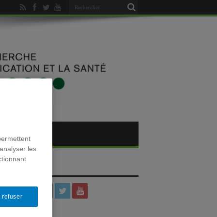
permettent
analyser les
ctionnant
SOCIAUX
 refuser