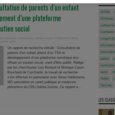
MOTS-CLÉ
ultation de parents d’un enfant
ACFAS
pement d’une plateforme
Archivage
utien social
colloque la
ComSanté
ité & jeunesse
,
Interventions
,
Médias sociaux
,
Publications
,
Santé
congrès A
nternet santé
information
Un rapport de recherche intitulé : Consultation de
intervention
parents d’un enfant atteint d’un TSA et
développement d’une plateforme numérique leur
patient
offrant un soutien social, vient d’être publié. Rédigé
recherche e
par les chercheures Lise Renaud et Monique Caron-
Bouchard de ComSanté, le travail de recherche
santé
s
s’est effectué en partenariat avec Alena Valderrama,
Twitter
MD spécialiste en santé publique et médecine
YouTube
préventive du CHU Sainte-Justine. Ce rapport a ...
LES CLAS