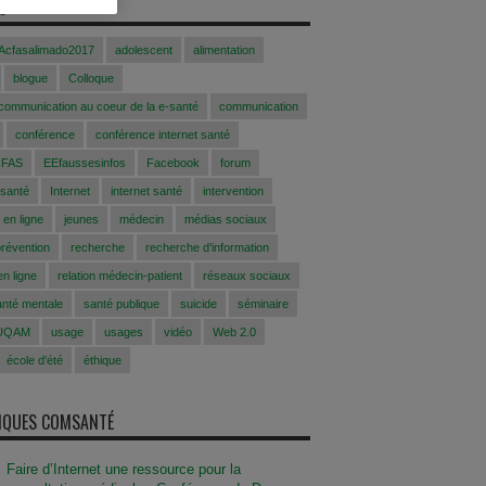
S
Acfasalimado2017
adolescent
alimentation
blogue
Colloque
 communication au coeur de la e-santé
communication
conférence
conférence internet santé
CFAS
EEfaussesinfos
Facebook
forum
 santé
Internet
internet santé
intervention
 en ligne
jeunes
médecin
médias sociaux
prévention
recherche
recherche d'information
n ligne
relation médecin-patient
réseaux sociaux
anté mentale
santé publique
suicide
séminaire
UQAM
usage
usages
vidéo
Web 2.0
école d'été
éthique
SIQUES COMSANTÉ
Faire d’Internet une ressource pour la