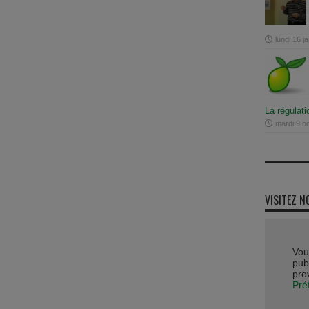
lundi 16 j
La régulati
mardi 9 o
VISITEZ N
Vou
publ
pro
Pré