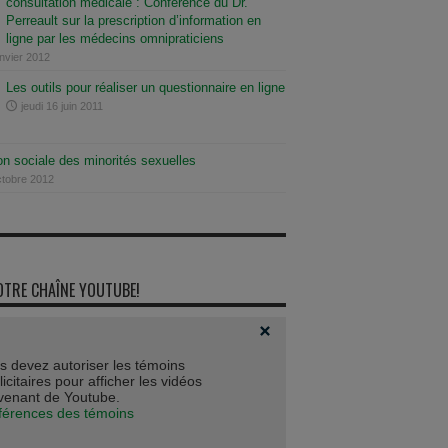
consultation médicale : Conférence du Dr.
Perreault sur la prescription d’information en
ligne par les médecins omnipraticiens
anvier 2012
Les outils pour réaliser un questionnaire en ligne
jeudi 16 juin 2011
on sociale des minorités sexuelles
ctobre 2012
OTRE CHAÎNE YOUTUBE!
s devez autoriser les témoins
icitaires pour afficher les vidéos
venant de Youtube.
férences des témoins