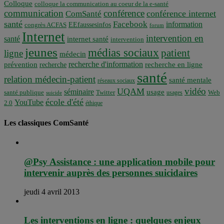
Colloque
colloque la communication au coeur de la e-santé
communication
conférence
conférence internet
ComSanté
santé
Facebook
information
EEfaussesinfos
congrès ACFAS
forum
Internet
intervention en
santé
internet santé
intervention
jeunes
médias sociaux
patient
ligne
médecin
recherche d'information
prévention
recherche en ligne
recherche
santé
relation médecin-patient
santé mentale
réseaux sociaux
vidéo
UQAM
séminaire
usage
santé publique
Twitter
usages
Web
suicide
école d'été
YouTube
2.0
éthique
Les classiques ComSanté
@Psy Assistance : une application mobile pour
intervenir auprès des personnes suicidaires
jeudi 4 avril 2013
Les interventions en ligne : quelques enjeux