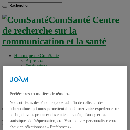
ComSanté Centre
de recherche sur la
communication et la santé
Historique de ComSanté
À propos
Productions
Anciens Membres
Chercheurs réguliers
Chercheurs associés
Étudiants
Préférences en matière de témoins
Accueil
»
Tag archives : médias francophones
Nous utilisons des témoins (cookies) afin de collecter des
Tag archives :
médias
informations qui nous permettent d’améliorer votre expérience sur
le site, de vous proposer des contenus vidéo, d’analyser les
francophones
statistiques de fréquentation, etc. Vous pouvez personnaliser votre
choix en sélectionnant « Préférences ».