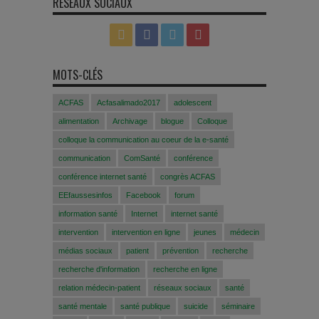
RÉSEAUX SOCIAUX
MOTS-CLÉS
ACFAS
Acfasalimado2017
adolescent
alimentation
Archivage
blogue
Colloque
colloque la communication au coeur de la e-santé
communication
ComSanté
conférence
conférence internet santé
congrès ACFAS
EEfaussesinfos
Facebook
forum
information santé
Internet
internet santé
intervention
intervention en ligne
jeunes
médecin
médias sociaux
patient
prévention
recherche
recherche d'information
recherche en ligne
relation médecin-patient
réseaux sociaux
santé
santé mentale
santé publique
suicide
séminaire