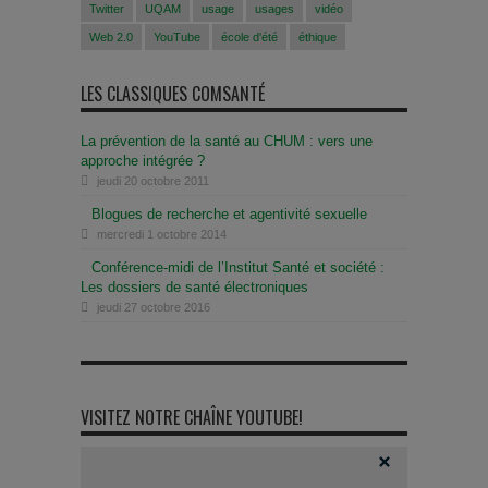
Twitter
UQAM
usage
usages
vidéo
Web 2.0
YouTube
école d'été
éthique
LES CLASSIQUES COMSANTÉ
La prévention de la santé au CHUM : vers une
approche intégrée ?
jeudi 20 octobre 2011
Blogues de recherche et agentivité sexuelle
mercredi 1 octobre 2014
Conférence-midi de l’Institut Santé et société :
Les dossiers de santé électroniques
jeudi 27 octobre 2016
VISITEZ NOTRE CHAÎNE YOUTUBE!