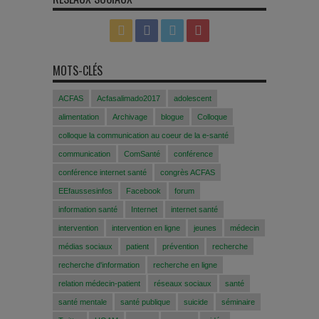
MOTS-CLÉS
ACFAS
Acfasalimado2017
adolescent
alimentation
Archivage
blogue
Colloque
colloque la communication au coeur de la e-santé
communication
ComSanté
conférence
conférence internet santé
congrès ACFAS
EEfaussesinfos
Facebook
forum
information santé
Internet
internet santé
intervention
intervention en ligne
jeunes
médecin
médias sociaux
patient
prévention
recherche
recherche d'information
recherche en ligne
relation médecin-patient
réseaux sociaux
santé
santé mentale
santé publique
suicide
séminaire