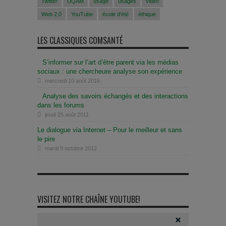
Twitter
UQAM
usage
usages
vidéo
Web 2.0
YouTube
école d'été
éthique
LES CLASSIQUES COMSANTÉ
S’informer sur l’art d’être parent via les médias
sociaux : une chercheure analyse son expérience
mercredi 10 août 2016
Analyse des savoirs échangés et des interactions
dans les forums
jeudi 25 août 2011
Le dialogue via Internet – Pour le meilleur et sans
le pire
mardi 9 octobre 2012
VISITEZ NOTRE CHAÎNE YOUTUBE!