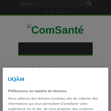
Accueil
»
Tag archives : podcast
Tag archives :
podcast
Préférences en matière de témoins
Un «podcast» radio et un site
Nous utilisons des témoins (cookies) afin de collecter des
informations qui nous permettent d’améliorer votre
Internet pour contribuer à la
expérience sur le site, de vous proposer des contenus