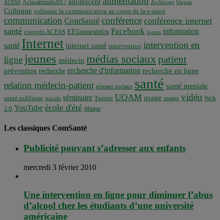
alimentation
adolescent
Acfasalimado2017
ACFAS
Archivage
blogue
Colloque
colloque la communication au coeur de la e-santé
communication
conférence
conférence internet
ComSanté
santé
Facebook
information
EEfaussesinfos
congrès ACFAS
forum
Internet
intervention en
santé
internet santé
intervention
jeunes
médias sociaux
patient
ligne
médecin
recherche d'information
prévention
recherche en ligne
recherche
santé
relation médecin-patient
santé mentale
réseaux sociaux
vidéo
UQAM
séminaire
usage
santé publique
Twitter
usages
Web
suicide
école d'été
YouTube
2.0
éthique
Les classiques ComSanté
Publicité pouvant s’adresser aux enfants
mercredi 3 février 2010
Une intervention en ligne pour diminuer l’abus
d’alcool chez les étudiants d’une université
américaine