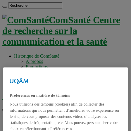
ComSanté Centre
de recherche sur la
communication et la santé
Historique de ComSanté
À propos
Productions
Anciens Membres
Chercheurs réguliers
Chercheurs associés
Étudiants
Préférences en matière de témoins
Accueil
»
Tag archives : PUPSR
Nous utilisons des témoins (cookies) afin de collecter des
Tag archives :
PUPSR
informations qui nous permettent d’améliorer votre expérience sur
le site, de vous proposer des contenus vidéo, d’analyser les
statistiques de fréquentation, etc. Vous pouvez personnaliser votre
[Vidéo] La simulation humaine : un outil
choix en sélectionnant « Préférences ».