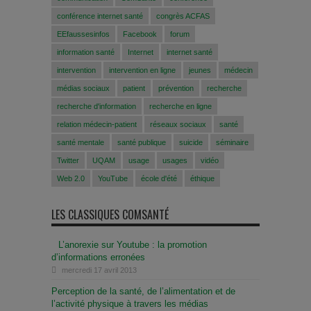
conférence internet santé
congrès ACFAS
EEfaussesinfos
Facebook
forum
information santé
Internet
internet santé
intervention
intervention en ligne
jeunes
médecin
médias sociaux
patient
prévention
recherche
recherche d'information
recherche en ligne
relation médecin-patient
réseaux sociaux
santé
santé mentale
santé publique
suicide
séminaire
Twitter
UQAM
usage
usages
vidéo
Web 2.0
YouTube
école d'été
éthique
LES CLASSIQUES COMSANTÉ
L’anorexie sur Youtube : la promotion
d’informations erronées
mercredi 17 avril 2013
Perception de la santé, de l’alimentation et de
l’activité physique à travers les médias