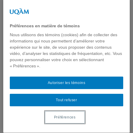
l’évaluation et de la qualité
des soins. Le projet réseau
canadien de surveillance
Préférences en matière de témoins
Nous utilisons des témoins (cookies) afin de collecter des
sentinelle en soins primaires
informations qui nous permettent d’améliorer votre
expérience sur le site, de vous proposer des contenus
Colloque - La communication au coeur de la e-santé
,
vidéo, d’analyser les statistiques de fréquentation, etc. Vous
Colloques
,
Événements
,
Évènements passés
,
Exemples
d'interventions
,
Interventions
,
Télé-santé & Internet santé
pouvez personnaliser votre choix en sélectionnant
« Préférences ».
Autoriser les témoins
Tout refuser
Communication de la Dre. Michelle Greiver et du
Préférences
Dr. Gilles Brousseau dans le cadre du colloque :
«La communication au cœur de la e-santé»,
organisé par l’UQAM et l’UdeM, les 3 et 4 octobre