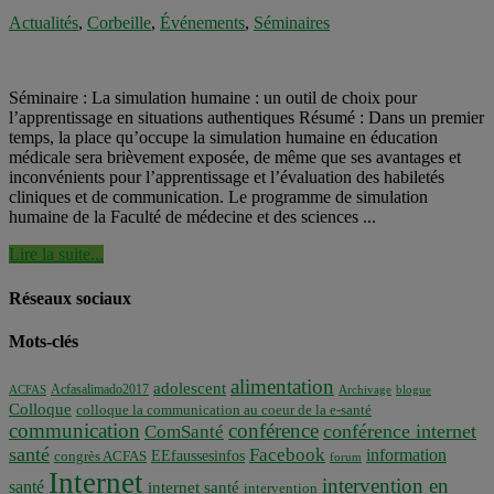
Actualités
,
Corbeille
,
Événements
,
Séminaires
Séminaire : La simulation humaine : un outil de choix pour
l’apprentissage en situations authentiques Résumé : Dans un premier
temps, la place qu’occupe la simulation humaine en éducation
médicale sera brièvement exposée, de même que ses avantages et
inconvénients pour l’apprentissage et l’évaluation des habiletés
cliniques et de communication. Le programme de simulation
humaine de la Faculté de médecine et des sciences ...
Lire la suite...
Réseaux sociaux
Mots-clés
alimentation
adolescent
Acfasalimado2017
ACFAS
Archivage
blogue
Colloque
colloque la communication au coeur de la e-santé
communication
conférence
conférence internet
ComSanté
santé
Facebook
information
EEfaussesinfos
congrès ACFAS
forum
Internet
intervention en
santé
internet santé
intervention