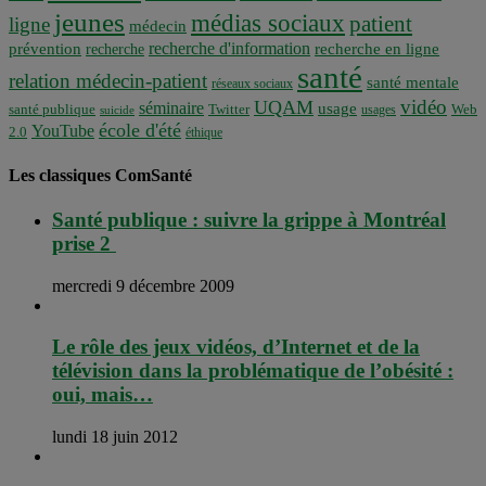
jeunes
médias sociaux
patient
ligne
médecin
recherche d'information
prévention
recherche en ligne
recherche
santé
relation médecin-patient
santé mentale
réseaux sociaux
vidéo
UQAM
séminaire
usage
santé publique
Twitter
usages
Web
suicide
école d'été
YouTube
2.0
éthique
Les classiques ComSanté
Santé publique : suivre la grippe à Montréal
prise 2
mercredi 9 décembre 2009
Le rôle des jeux vidéos, d’Internet et de la
télévision dans la problématique de l’obésité :
oui, mais…
lundi 18 juin 2012