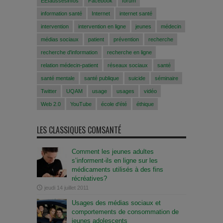
EEfaussesinfos
Facebook
forum
information santé
Internet
internet santé
intervention
intervention en ligne
jeunes
médecin
médias sociaux
patient
prévention
recherche
recherche d'information
recherche en ligne
relation médecin-patient
réseaux sociaux
santé
santé mentale
santé publique
suicide
séminaire
Twitter
UQAM
usage
usages
vidéo
Web 2.0
YouTube
école d'été
éthique
LES CLASSIQUES COMSANTÉ
Comment les jeunes adultes
s’informent-ils en ligne sur les
médicaments utilisés à des fins
récréatives?
jeudi 14 juillet 2011
Usages des médias sociaux et
comportements de consommation de
jeunes adolescents