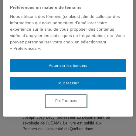
Internet et santé – Acteurs,
Préférences en matière de témoins
usages et appropriations
Nous utilisons des témoins (cookies) afin de collecter des
informations qui nous permettent d’améliorer votre
expérience sur le site, de vous proposer des contenus
Événements
,
Évènements passés
,
Télé-santé & Internet
santé
,
Vidéos
vidéo, d’analyser les statistiques de fréquentation, etc. Vous
pouvez personnaliser votre choix en sélectionnant
« Préférences ».
Autoriser les témoins
Tout refuser
L’équipe de l’Axe Internet et santé lançait le 3
décembre dernier, le manuel Internet et santé –
Acteurs, usages et appropriations (sous la direction
Préférences
de Christine Thoër, professeure au Département de
communication sociale et publique de l’UQAM et de
Joseph Josy Lévy, professeur au Département de
sexologie de l’UQAM). Le livre est publié aux
Presses de l’Université du Québec dans ...