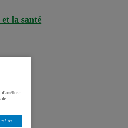
et la santé
t d’améliorer
s de
 refuser