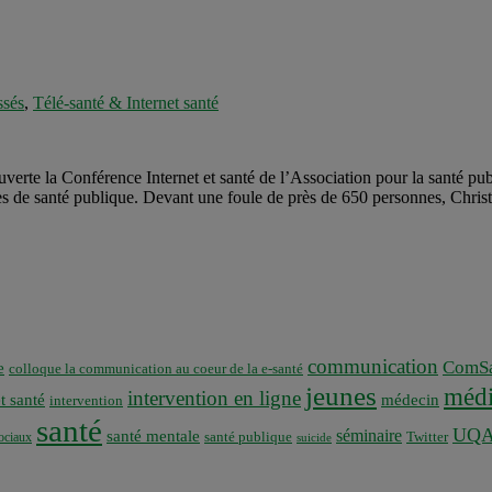
ssés
,
Télé-santé & Internet santé
uverte la Conférence Internet et santé de l’Association pour la santé
es de santé publique. Devant une foule de près de 650 personnes, Chri
communication
ComSa
e
colloque la communication au coeur de la e-santé
jeunes
médi
intervention en ligne
t santé
médecin
intervention
santé
UQ
séminaire
santé mentale
santé publique
ociaux
Twitter
suicide