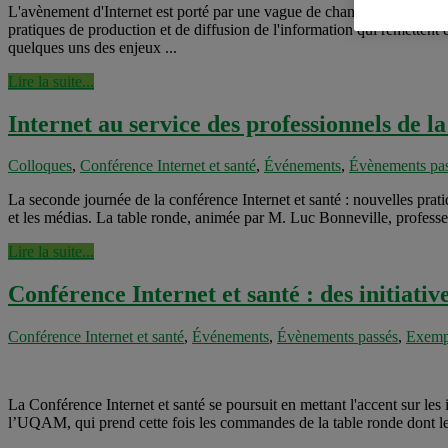
L'avènement d'Internet est porté par une vague de changements techn
pratiques de production et de diffusion de l'information qui remettent 
quelques uns des enjeux ...
Lire la suite...
Internet au service des professionnels de la
Colloques
,
Conférence Internet et santé
,
Événements
,
Évènements pa
La seconde journée de la conférence Internet et santé : nouvelles prati
et les médias. La table ronde, animée par M. Luc Bonneville, professeu
Lire la suite...
Conférence Internet et santé : des initiativ
Conférence Internet et santé
,
Événements
,
Évènements passés
,
Exempl
La Conférence Internet et santé se poursuit en mettant l'accent sur les
l’UQAM, qui prend cette fois les commandes de la table ronde dont les