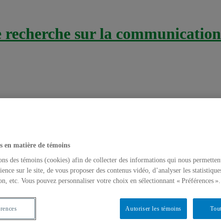
recherche sur la communication 
s en matière de témoins
ochers
ons des témoins (cookies) afin de collecter des informations qui nous permetten
fusion de l’information sur Internet
ience sur le site, de vous proposer des contenus vidéo, d’analyser les statistique
on, etc. Vous pouvez personnaliser votre choix en sélectionnant « Préférences ».
ssés
,
Télé-santé & Internet santé
érences
Autoriser les témoins
Tout