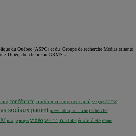
 publique du Québec (ASPQ) et du Groupe de recherche Médias et santé
stine Thoër, chercheure au GRMS ...
conférence
conférence internet santé
nté
congrès ACFAS
as sociaux
patient
recherche
prévention
recherche
vidéo
AM
école d'été
YouTube
usage
usages
Web 2.0
éthique