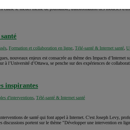
ologiques. On peut également s'attendre à ce que d'importants changem
en cause le métier même de journaliste, transformation des modèles d'aff
 santé
ssés
,
Formation et collaboration en ligne
,
Télé-santé & Internet santé
,
Us
ques, nouveaux enjeux est consacrée au thème des Impacts d’Internet sur l
r à l’Université d’Ottawa, se penche sur des expériences de collaborati
es inspirantes
es d'interventions
,
Télé-santé & Internet santé
 interventions de santé qui font appel à Internet. C'est Joseph Levy, pro
 discussions portent sur le thème "Développer une intervention en ligne