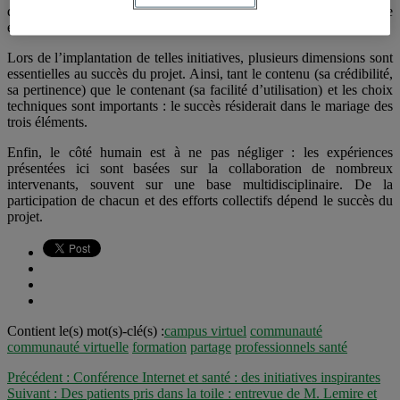
d’évaluer soigneusement les besoins des usagers à qui elle s’adresse
et de l’adapter en conséquence.
Lors de l’implantation de telles initiatives, plusieurs dimensions sont
essentielles au succès du projet. Ainsi, tant le contenu (sa crédibilité,
sa pertinence) que le contenant (sa facilité d’utilisation) et les choix
techniques sont importants : le succès résiderait dans le mariage des
trois éléments.
Enfin, le côté humain est à ne pas négliger : les expériences
présentées ici sont basées sur la collaboration de nombreux
intervenants, souvent sur une base multidisciplinaire. De la
participation de chacun et des efforts collectifs dépend le succès du
projet.
Contient le(s) mot(s)-clé(s) :
campus virtuel
communauté
communauté virtuelle
formation
partage
professionnels santé
Précédent :
Conférence Internet et santé : des initiatives inspirantes
Suivant :
Des patients pris dans la toile : entrevue de M. Lemire et