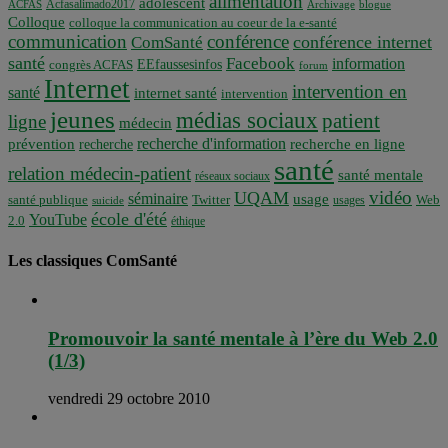
alimentation
adolescent
Acfasalimado2017
ACFAS
Archivage
blogue
Colloque
colloque la communication au coeur de la e-santé
communication
conférence
conférence internet
ComSanté
santé
Facebook
information
EEfaussesinfos
congrès ACFAS
forum
Internet
intervention en
santé
internet santé
intervention
jeunes
médias sociaux
patient
ligne
médecin
recherche d'information
prévention
recherche en ligne
recherche
santé
relation médecin-patient
santé mentale
réseaux sociaux
vidéo
UQAM
séminaire
usage
santé publique
Twitter
usages
Web
suicide
école d'été
YouTube
2.0
éthique
Les classiques ComSanté
Promouvoir la santé mentale à l’ère du Web 2.0
(1/3)
vendredi 29 octobre 2010