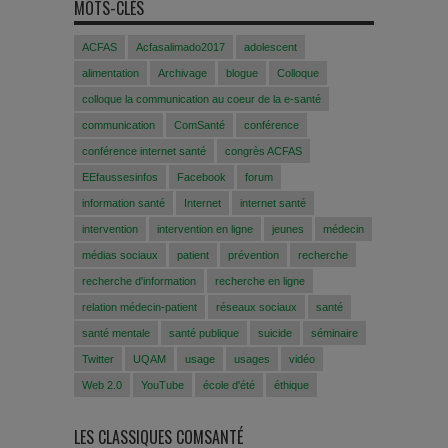
MOTS-CLÉS
ACFAS
Acfasalimado2017
adolescent
alimentation
Archivage
blogue
Colloque
colloque la communication au coeur de la e-santé
communication
ComSanté
conférence
conférence internet santé
congrès ACFAS
EEfaussesinfos
Facebook
forum
information santé
Internet
internet santé
intervention
intervention en ligne
jeunes
médecin
médias sociaux
patient
prévention
recherche
recherche d'information
recherche en ligne
relation médecin-patient
réseaux sociaux
santé
santé mentale
santé publique
suicide
séminaire
Twitter
UQAM
usage
usages
vidéo
Web 2.0
YouTube
école d'été
éthique
LES CLASSIQUES COMSANTÉ