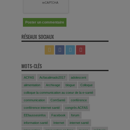
RÉSEAUX SOCIAUX
MOTS-CLÉS
ACFAS
Acfasalimado2017
adolescent
alimentation
Archivage
blogue
Colloque
colloque la communication au coeur de la e-santé
communication
ComSanté
conférence
conférence internet santé
congrès ACFAS
EEfaussesinfos
Facebook
forum
information santé
Internet
internet santé