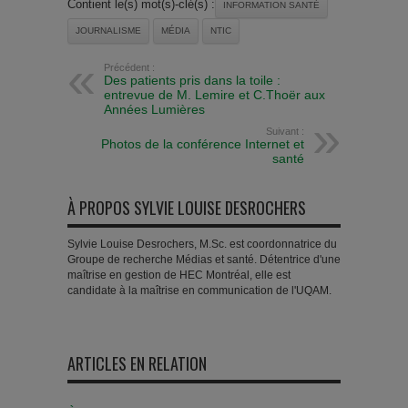
Contient le(s) mot(s)-clé(s) :
INFORMATION SANTÉ
JOURNALISME
MÉDIA
NTIC
Précédent :
Des patients pris dans la toile :
entrevue de M. Lemire et C.Thoër aux
Années Lumières
Suivant :
Photos de la conférence Internet et
santé
À PROPOS SYLVIE LOUISE DESROCHERS
Sylvie Louise Desrochers, M.Sc. est coordonnatrice du
Groupe de recherche Médias et santé. Détentrice d'une
maîtrise en gestion de HEC Montréal, elle est
candidate à la maîtrise en communication de l'UQAM.
ARTICLES EN RELATION