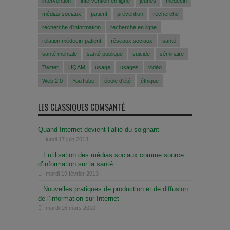
intervention
intervention en ligne
jeunes
médecin
médias sociaux
patient
prévention
recherche
recherche d'information
recherche en ligne
relation médecin-patient
réseaux sociaux
santé
santé mentale
santé publique
suicide
séminaire
Twitter
UQAM
usage
usages
vidéo
Web 2.0
YouTube
école d'été
éthique
LES CLASSIQUES COMSANTÉ
Quand Internet devient l’allié du soignant
lundi 17 juin 2013
L’utilisation des médias sociaux comme source
d’information sur la santé
mardi 19 février 2013
Nouvelles pratiques de production et de diffusion
de l’information sur Internet
mardi 16 mars 2010