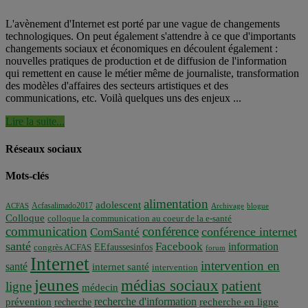
L'avènement d'Internet est porté par une vague de changements
technologiques. On peut également s'attendre à ce que d'importants
changements sociaux et économiques en découlent également :
nouvelles pratiques de production et de diffusion de l'information
qui remettent en cause le métier même de journaliste, transformation
des modèles d'affaires des secteurs artistiques et des
communications, etc. Voilà quelques uns des enjeux ...
Lire la suite...
Réseaux sociaux
Mots-clés
alimentation
adolescent
Acfasalimado2017
ACFAS
Archivage
blogue
Colloque
colloque la communication au coeur de la e-santé
communication
conférence
conférence internet
ComSanté
santé
Facebook
information
EEfaussesinfos
congrès ACFAS
forum
Internet
intervention en
santé
internet santé
intervention
jeunes
médias sociaux
patient
ligne
médecin
recherche d'information
prévention
recherche en ligne
recherche