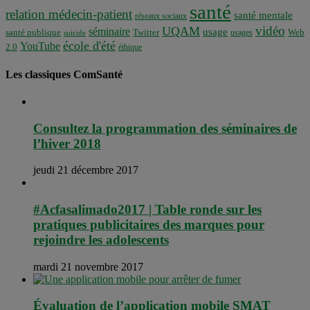
santé
relation médecin-patient
santé mentale
réseaux sociaux
vidéo
UQAM
séminaire
usage
santé publique
Twitter
usages
Web
suicide
école d'été
YouTube
2.0
éthique
Les classiques ComSanté
Consultez la programmation des séminaires de
l’hiver 2018
jeudi 21 décembre 2017
#Acfasalimado2017 | Table ronde sur les
pratiques publicitaires des marques pour
rejoindre les adolescents
mardi 21 novembre 2017
Évaluation de l’application mobile SMAT