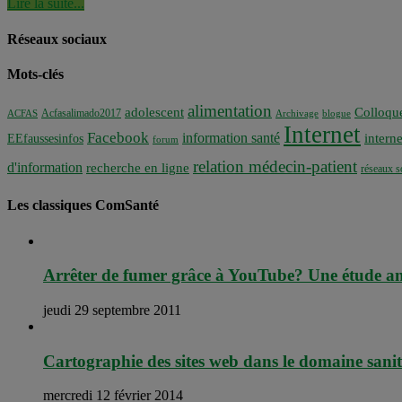
Lire la suite...
Réseaux sociaux
Mots-clés
alimentation
adolescent
Colloqu
Acfasalimado2017
ACFAS
Archivage
blogue
Internet
Facebook
information santé
interne
EEfaussesinfos
forum
relation médecin-patient
d'information
recherche en ligne
réseaux s
Les classiques ComSanté
Arrêter de fumer grâce à YouTube? Une étude ana
jeudi 29 septembre 2011
Cartographie des sites web dans le domaine sanita
mercredi 12 février 2014