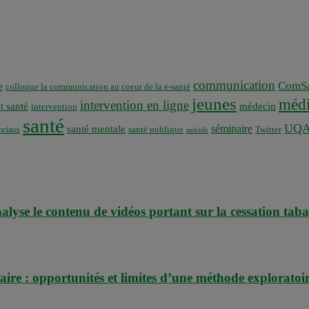
communication
ComSa
e
colloque la communication au coeur de la e-santé
jeunes
médi
intervention en ligne
t santé
médecin
intervention
santé
UQ
séminaire
santé mentale
santé publique
ociaux
Twitter
suicide
lyse le contenu de vidéos portant sur la cessation tab
ire : opportunités et limites d’une méthode exploratoir