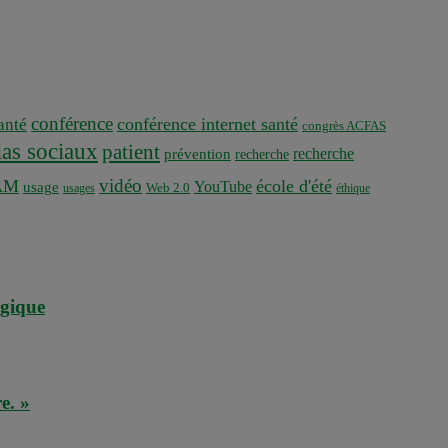
conférence
conférence internet santé
nté
congrès ACFAS
as sociaux
patient
recherche
prévention
recherche
vidéo
AM
école d'été
YouTube
usage
usages
Web 2.0
éthique
agique
e. »