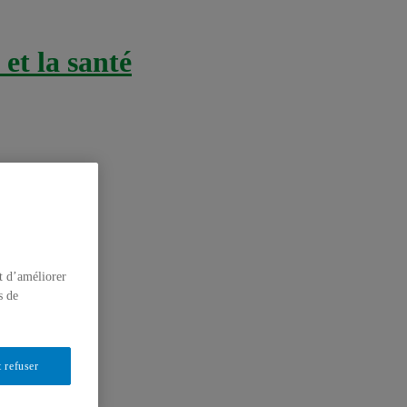
et la santé
t d’améliorer
s de
 refuser