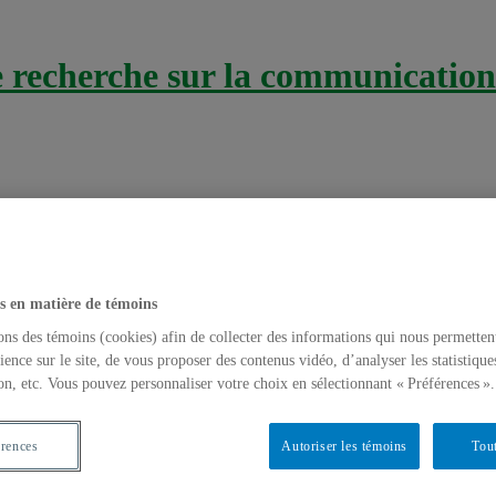
recherche sur la communication 
s en matière de témoins
ons des témoins (cookies) afin de collecter des informations qui nous permetten
ience sur le site, de vous proposer des contenus vidéo, d’analyser les statistique
on, etc. Vous pouvez personnaliser votre choix en sélectionnant « Préférences ».
ts de consommation de jeunes adolescents
édias & réseaux sociaux
,
Médias sociaux
,
Usages de l'Internet santé
érences
Autoriser les témoins
Tout