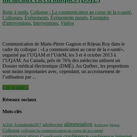
Boite à outils
,
Colloque - La communication au coeur de la e-santé
,
Colloques
,
Événements
,
Évènements passés
,
Exemples
d'interventions
,
Interventions
,
Vidéos
Communication de Marie-Pierre Gagnon et Réjean Roy dans le
cadre du colloque : «La communication au cœur de la e-santé»,
organisé par l’UQAM et l’UdeM, les 3 et 4 octobre 2013 à
l’UQAM. Au Canada, près de 76% des médecins utilisent un
Dossier médical électronique (DMÉ). Au Québec, les proportions
sont moins importantes avec, cependant, un accroissement de
l’utilisation par ...
Lire la suite...
Réseaux sociaux
Mots-clés
alimentation
adolescent
Acfasalimado2017
ACFAS
Archivage
blogue
Colloque
colloque la communication au coeur de la e-santé
communication
conférence
conférence internet
ComSanté