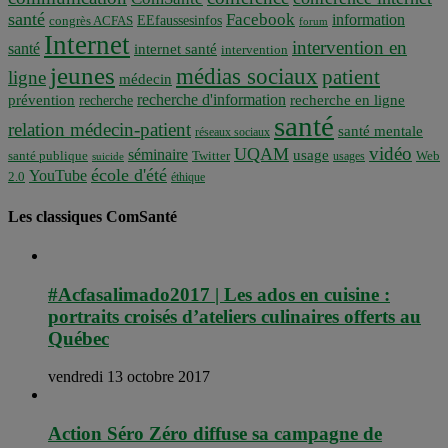
santé
Facebook
information
EEfaussesinfos
congrès ACFAS
forum
Internet
intervention en
santé
internet santé
intervention
jeunes
médias sociaux
patient
ligne
médecin
recherche d'information
prévention
recherche en ligne
recherche
santé
relation médecin-patient
santé mentale
réseaux sociaux
vidéo
UQAM
séminaire
usage
santé publique
Twitter
usages
Web
suicide
école d'été
YouTube
2.0
éthique
Les classiques ComSanté
#Acfasalimado2017 | Les ados en cuisine :
portraits croisés d’ateliers culinaires offerts au
Québec
vendredi 13 octobre 2017
Action Séro Zéro diffuse sa campagne de