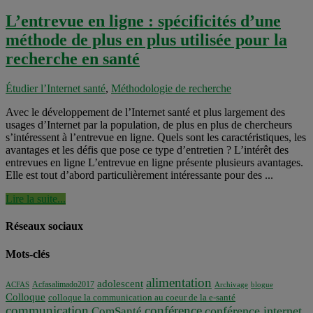
L’entrevue en ligne : spécificités d’une
méthode de plus en plus utilisée pour la
recherche en santé
Étudier l’Internet santé
,
Méthodologie de recherche
Avec le développement de l’Internet santé et plus largement des
usages d’Internet par la population, de plus en plus de chercheurs
s’intéressent à l’entrevue en ligne. Quels sont les caractéristiques, les
avantages et les défis que pose ce type d’entretien ? L’intérêt des
entrevues en ligne L’entrevue en ligne présente plusieurs avantages.
Elle est tout d’abord particulièrement intéressante pour des ...
Lire la suite...
Réseaux sociaux
Mots-clés
alimentation
adolescent
Acfasalimado2017
ACFAS
Archivage
blogue
Colloque
colloque la communication au coeur de la e-santé
communication
conférence
conférence internet
ComSanté