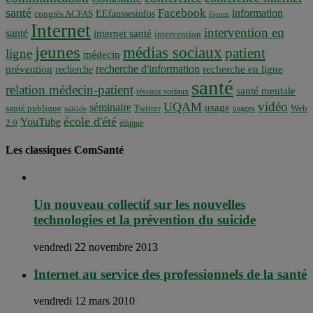
santé
Facebook
information
EEfaussesinfos
congrès ACFAS
forum
Internet
intervention en
santé
internet santé
intervention
jeunes
médias sociaux
patient
ligne
médecin
recherche d'information
prévention
recherche en ligne
recherche
santé
relation médecin-patient
santé mentale
réseaux sociaux
vidéo
UQAM
séminaire
usage
santé publique
Twitter
usages
Web
suicide
école d'été
YouTube
2.0
éthique
Les classiques ComSanté
Un nouveau collectif sur les nouvelles
technologies et la prévention du suicide
vendredi 22 novembre 2013
Internet au service des professionnels de la santé
vendredi 12 mars 2010