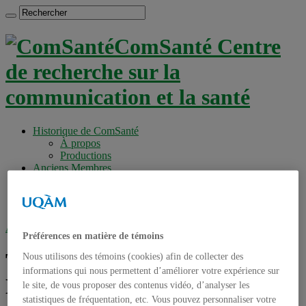
ComSanté Centre
de recherche sur la
communication et la santé
Historique de ComSanté
À propos
Productions
Anciens Membres
Chercheurs réguliers
Chercheurs associés
Étudiants
Accueil
»
Tag archives : Mbuagbaw Lawrence
Préférences en matière de témoins
Tag archives :
Mbuagbaw
Nous utilisons des témoins (cookies) afin de collecter des
informations qui nous permettent d’améliorer votre expérience sur
Lawrence
le site, de vous proposer des contenus vidéo, d’analyser les
statistiques de fréquentation, etc. Vous pouvez personnaliser votre