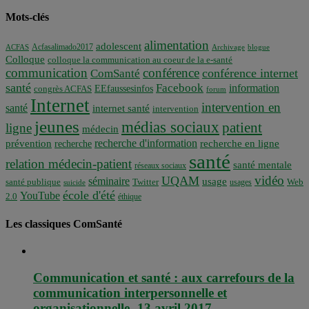
Mots-clés
alimentation
adolescent
Acfasalimado2017
ACFAS
Archivage
blogue
Colloque
colloque la communication au coeur de la e-santé
communication
conférence
conférence internet
ComSanté
santé
Facebook
information
EEfaussesinfos
congrès ACFAS
forum
Internet
intervention en
santé
internet santé
intervention
jeunes
médias sociaux
patient
ligne
médecin
recherche d'information
prévention
recherche en ligne
recherche
santé
relation médecin-patient
santé mentale
réseaux sociaux
vidéo
UQAM
séminaire
usage
santé publique
Twitter
usages
Web
suicide
école d'été
YouTube
2.0
éthique
Les classiques ComSanté
Communication et santé : aux carrefours de la
communication interpersonnelle et
organisationnelle -13 avril 2017