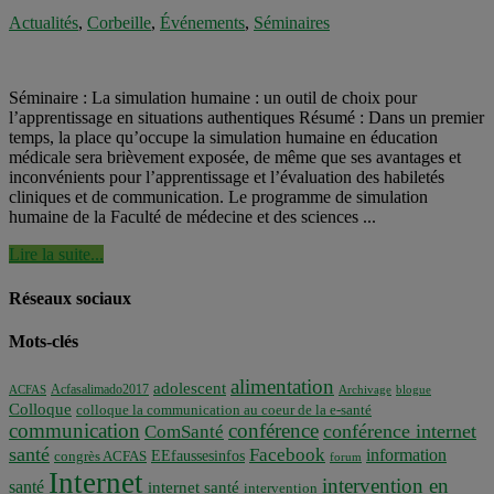
Actualités
,
Corbeille
,
Événements
,
Séminaires
Séminaire : La simulation humaine : un outil de choix pour
l’apprentissage en situations authentiques Résumé : Dans un premier
temps, la place qu’occupe la simulation humaine en éducation
médicale sera brièvement exposée, de même que ses avantages et
inconvénients pour l’apprentissage et l’évaluation des habiletés
cliniques et de communication. Le programme de simulation
humaine de la Faculté de médecine et des sciences ...
Lire la suite...
Réseaux sociaux
Mots-clés
alimentation
adolescent
Acfasalimado2017
ACFAS
Archivage
blogue
Colloque
colloque la communication au coeur de la e-santé
communication
conférence
conférence internet
ComSanté
santé
Facebook
information
EEfaussesinfos
congrès ACFAS
forum
Internet
intervention en
santé
internet santé
intervention