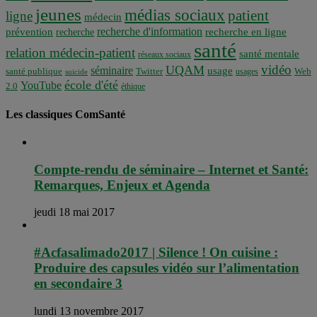
jeunes
médias sociaux
patient
ligne
médecin
recherche d'information
prévention
recherche en ligne
recherche
santé
relation médecin-patient
santé mentale
réseaux sociaux
vidéo
UQAM
séminaire
usage
santé publique
Twitter
usages
Web
suicide
école d'été
YouTube
2.0
éthique
Les classiques ComSanté
Compte-rendu de séminaire – Internet et Santé:
Remarques, Enjeux et Agenda
jeudi 18 mai 2017
#Acfasalimado2017 | Silence ! On cuisine :
Produire des capsules vidéo sur l’alimentation
en secondaire 3
lundi 13 novembre 2017