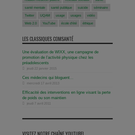
santé mentale
santé publique
suicide
séminaire
Twitter
UQAM
usage
usages
vidéo
Web 2.0
YouTube
école d'été
éthique
LES CLASSIQUES COMSANTÉ
Une évaluation de WIXX, une campagne de
promotion de l’activité physique chez les
préadolescents
jeudi 22 janvier 2015
Ces médecins qui bloguent…
mercredi 17 avril 2013
Efficacité des interventions en ligne visant la perte
de poids ou son maintien
jeudi 7 avril 2011
VISITEZ NOTRE CHAÎNE YOUTUBE!