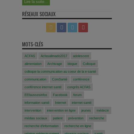
Lire la suite...
RÉSEAUX SOCIAUX
MOTS-CLÉS
ACFAS
Acfasalimado2017
adolescent
alimentation
Archivage
blogue
Colloque
colloque la communication au coeur de la e-santé
communication
ComSanté
conférence
conférence internet santé
congrès ACFAS
EEfaussesinfos
Facebook
forum
information santé
Internet
internet santé
intervention
intervention en ligne
jeunes
médecin
médias sociaux
patient
prévention
recherche
recherche d'information
recherche en ligne
relation médecin-patient
réseaux sociaux
santé