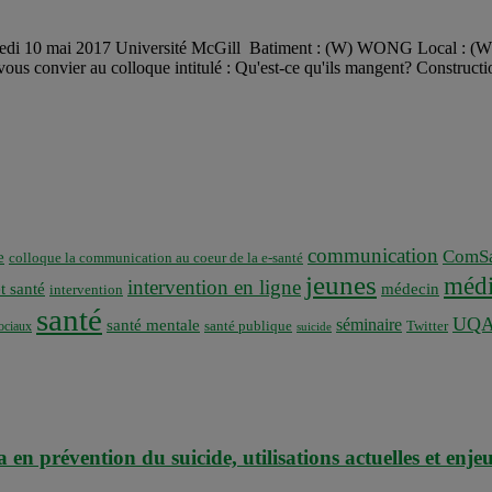
ercredi 10 mai 2017 Université McGill Batiment : (W) WONG Local 
onvier au colloque intitulé : Qu'est-ce qu'ils mangent? Construction d
communication
ComSa
e
colloque la communication au coeur de la e-santé
jeunes
médi
intervention en ligne
t santé
médecin
intervention
santé
UQ
séminaire
santé mentale
santé publique
ociaux
Twitter
suicide
a en prévention du suicide, utilisations actuelles et enje