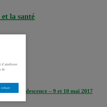
et la santé
t d’améliorer
s de
 refuser
es à l’adolescence – 9 et 10 mai 2017