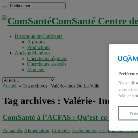
ComSanté Centre de 
Historique de ComSanté
À propos
Productions
Anciens Membres
Chercheurs réguliers
Chercheurs associés
Étudiants
Préférence
Nous utilis
Accueil
»
Tag archives : Valérie- Ines De La Ville
votre expér
fréquentati
Tag archives :
Valérie- Ines De L
Préf
ComSanté à l’ACFAS : Qu’est-ce qu’ils man
Actualités
,
Alimentation
,
Corbeille
,
Événements
,
Les prochains sémi