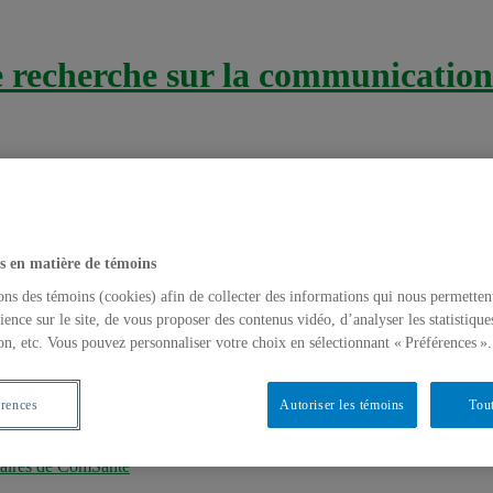
recherche sur la communication 
s en matière de témoins
ons des témoins (cookies) afin de collecter des informations qui nous permetten
ience sur le site, de vous proposer des contenus vidéo, d’analyser les statistique
on, etc. Vous pouvez personnaliser votre choix en sélectionnant « Préférences ».
a Ville
érences
Autoriser les témoins
Tout
gent? Construction des pratiques alimentair
naires de ComSanté