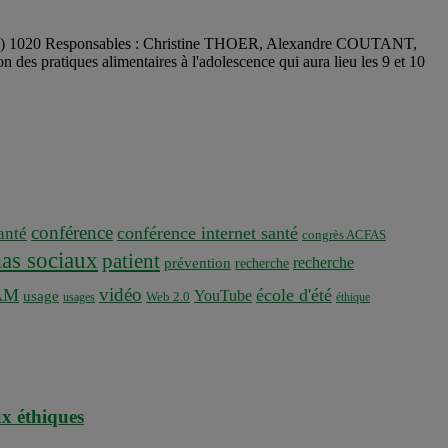
: (W) 1020 Responsables : Christine THOER, Alexandre COUTANT,
es pratiques alimentaires à l'adolescence qui aura lieu les 9 et 10
conférence
conférence internet santé
nté
congrès ACFAS
as sociaux
patient
recherche
prévention
recherche
vidéo
AM
école d'été
YouTube
usage
usages
Web 2.0
éthique
ux éthiques