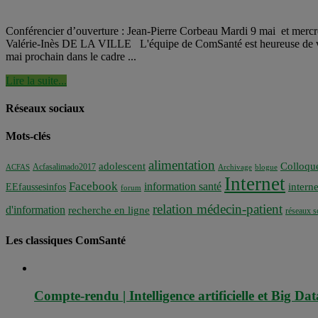
Conférencier d’ouverture : Jean-Pierre Corbeau Mardi 9 mai et m
Valérie-Inès DE LA VILLE L'équipe de ComSanté est heureuse de vous c
mai prochain dans le cadre ...
Lire la suite...
Réseaux sociaux
Mots-clés
alimentation
adolescent
Colloqu
Acfasalimado2017
ACFAS
Archivage
blogue
Internet
Facebook
information santé
interne
EEfaussesinfos
forum
relation médecin-patient
d'information
recherche en ligne
réseaux s
Les classiques ComSanté
Compte-rendu | Intelligence artificielle et Big Dat