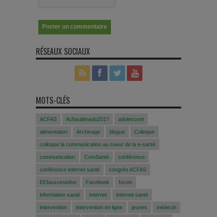
RÉSEAUX SOCIAUX
MOTS-CLÉS
ACFAS
Acfasalimado2017
adolescent
alimentation
Archivage
blogue
Colloque
colloque la communication au coeur de la e-santé
communication
ComSanté
conférence
conférence internet santé
congrès ACFAS
EEfaussesinfos
Facebook
forum
information santé
Internet
internet santé
intervention
intervention en ligne
jeunes
médecin