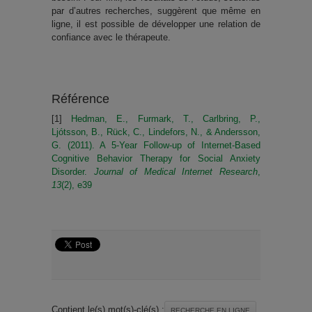
par d’autres recherches, suggèrent que même en
ligne, il est possible de développer une relation de
confiance avec le thérapeute.
Référence
[1]
Hedman, E., Furmark, T., Carlbring, P.,
Ljótsson, B., Rück, C., Lindefors, N., & Andersson,
G. (2011). A 5-Year Follow-up of Internet-Based
Cognitive Behavior Therapy for Social Anxiety
Disorder.
Journal of Medical Internet Research
,
13
(2), e39
Contient le(s) mot(s)-clé(s) :
RECHERCHE EN LIGNE