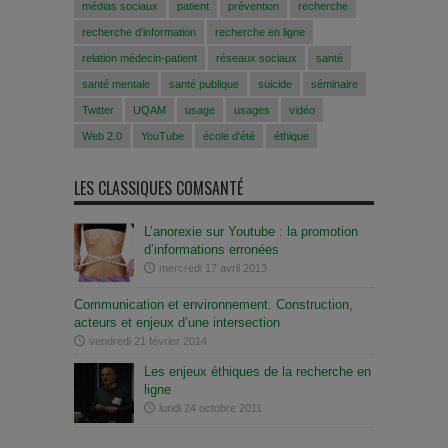
médias sociaux
patient
prévention
recherche
recherche d'information
recherche en ligne
relation médecin-patient
réseaux sociaux
santé
santé mentale
santé publique
suicide
séminaire
Twitter
UQAM
usage
usages
vidéo
Web 2.0
YouTube
école d'été
éthique
LES CLASSIQUES COMSANTÉ
L’anorexie sur Youtube : la promotion
d’informations erronées
mercredi 17 avril 2013
Communication et environnement. Construction,
acteurs et enjeux d’une intersection
vendredi 21 février 2014
Les enjeux éthiques de la recherche en
ligne
lundi 24 octobre 2011