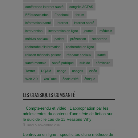
conférence internet santé
congrès ACFAS
EEfaussesinfos
Facebook
forum
information santé
Internet
internet santé
intervention
intervention en ligne
jeunes
médecin
médias sociaux
patient
prévention
recherche
recherche d'information
recherche en ligne
relation médecin-patient
réseaux sociaux
santé
santé mentale
santé publique
suicide
séminaire
Twitter
UQAM
usage
usages
vidéo
Web 2.0
YouTube
école d'été
éthique
LES CLASSIQUES COMSANTÉ
Compte-rendu et vidéo | L’appropriation par les
adolescentes du contenu d’une série de fiction sur
le suicide : le cas de 13 Reasons Why
lundi 5 novembre 2018
L’entrevue en ligne : spécificités d’une méthode de