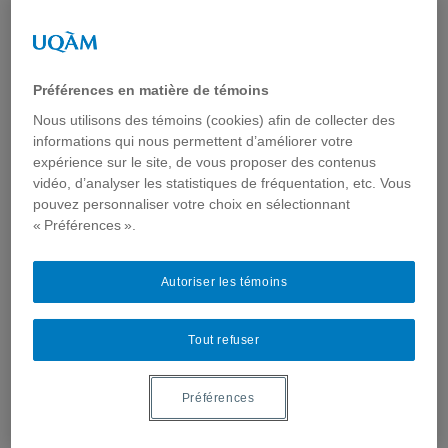
Auteur :
Élise Ducharme
Dans
Actualités
,
E-parentalité & jeunesse
,
Revue de presse
lundi 14 novembre 2016
Préférences en matière de témoins
Un article de la
Presse, sur le
Nous utilisons des témoins (cookies) afin de collecter des
financement et la survie de la télévision jeunesse
informations qui nous permettent d’améliorer votre
produite au Québec, cite
Monique Caron-Bouchard
expérience sur le site, de vous proposer des contenus
sociologue des médias et membre de ComSanté.
vidéo, d’analyser les statistiques de fréquentation, etc. Vous
Celle-ci est d'avis que les émissions produites ici «
pouvez personnaliser votre choix en sélectionnant
véhiculent nos valeurs, notre humour, notre langue
et l’identification à un mode de vie. »
Pour lire
« Préférences ».
l’article
Autoriser les témoins
Tout refuser
Précédent :
Préférences
The 4th Biennial D.C. Health
Communication Conference (DCHC)
“Patient-Centered Health