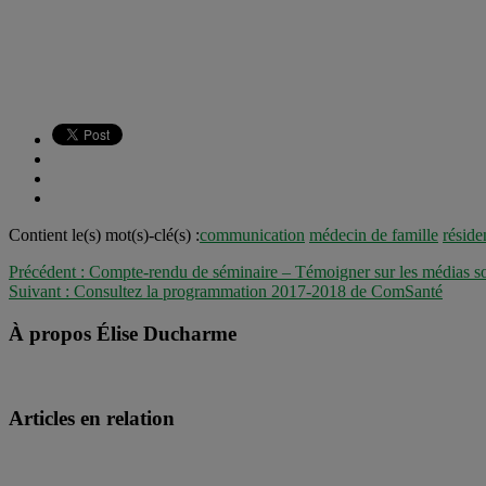
Contient le(s) mot(s)-clé(s) :
communication
médecin de famille
réside
Précédent :
Compte-rendu de séminaire – Témoigner sur les médias so
Suivant :
Consultez la programmation 2017-2018 de ComSanté
À propos Élise Ducharme
Articles en relation