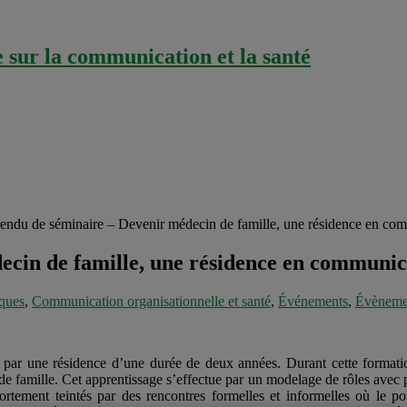
sur la communication et la santé
endu de séminaire – Devenir médecin de famille, une résidence en co
cin de famille, une résidence en communic
iques
,
Communication organisationnelle et santé
,
Événements
,
Évènemen
ar une résidence d’une durée de deux années. Durant cette formation 
de famille. Cet apprentissage s’effectue par un modelage de rôles avec p
 fortement teintés par des rencontres formelles et informelles où le 