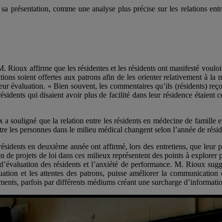
 présentation, comme une analyse plus précise sur les relations entre 
 M. Rioux affirme que les résidentes et les résidents ont manifesté voul
ions soient offertes aux patrons afin de les orienter relativement à la m
 leur évaluation. « Bien souvent, les commentaires qu’ils (résidents) r
 résidents qui disaient avoir plus de facilité dans leur résidence étaien
 souligné que la relation entre les résidents en médecine de famille et le
tre les personnes dans le milieu médical changent selon l’année de résid
sidents en deuxième année ont affirmé, lors des entretiens, que leur p
tion de projets de loi dans ces milieux représentent des points à explore
 d’évaluation des résidents et l’anxiété de performance. M. Rioux sugg
uation et les attentes des patrons, puisse améliorer la communication 
nts, parfois par différents médiums créant une surcharge d’information