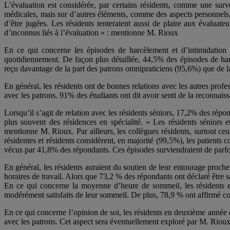
L’évaluation est considérée, par certains résidents, comme une surv
médicales, mais sur d’autres éléments, comme des aspects personnels, 
d’être jugées. Les résidents tenteraient aussi de plaire aux évaluat
d’inconnus liés à l’évaluation » : mentionne M. Rioux
En ce qui concerne les épisodes de harcèlement et d’intimidation 
quotidiennement. De façon plus détaillée, 44,5% des épisodes de harcè
reçu davantage de la part des patrons omnipraticiens (95,6%) que de la
En général, les résidents ont de bonnes relations avec les autres profes
avec les patrons. 91% des étudiants ont dit avoir senti de la reconnaiss
Lorsqu’il s’agit de relation avec les résidents séniors, 17,2% des répo
plus souvent des résidences en spécialité. « Les résidents séniors 
mentionne M. Rioux. Par ailleurs, les collègues résidents, surtout c
résidentes et résidents considèrent, en majorité (99,5%), les patient
vécus par 41,8% des répondants. Ces épisodes surviendraient de parfois
En général, les résidents auraient du soutien de leur entourage proch
horaires de travail. Alors que 73,2 % des répondants ont déclaré être sati
En ce qui concerne la moyenne d’heure de sommeil, les résidents e
modérément satisfaits de leur sommeil. De plus, 78,9 % ont affirmé con
En ce qui concerne l’opinion de soi, les résidents en deuxième année
avec les patrons. Cet aspect sera éventuellement exploré par M. Rioux 