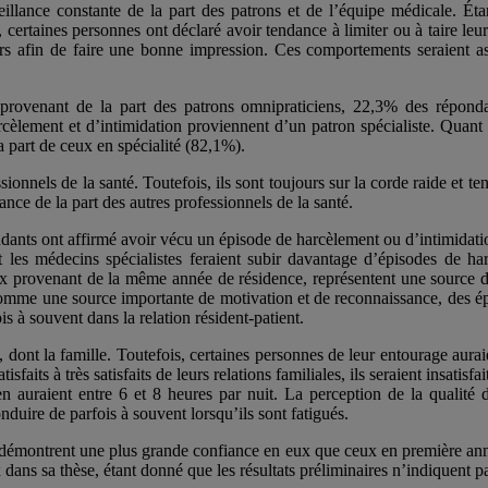
eillance constante de la part des patrons et de l’équipe médicale. Ét
certaines personnes ont déclaré avoir tendance à limiter ou à taire leur
eurs afin de faire une bonne impression. Ces comportements seraient as
provenant de la part des patrons omnipraticiens, 22,3% des répondan
lement et d’intimidation proviennent d’un patron spécialiste. Quant à 
 part de ceux en spécialité (82,1%).
sionnels de la santé. Toutefois, ils sont toujours sur la corde raide et t
ance de la part des autres professionnels de la santé.
ndants ont affirmé avoir vécu un épisode de harcèlement ou d’intimidatio
et les médecins spécialistes feraient subir davantage d’épisodes de ha
eux provenant de la même année de résidence, représentent une source 
s comme une source importante de motivation et de reconnaissance, des ép
 à souvent dans la relation résident-patient.
e, dont la famille. Toutefois, certaines personnes de leur entourage aur
sfaits à très satisfaits de leurs relations familiales, ils seraient insati
n auraient entre 6 et 8 heures par nuit. La perception de la qualit
duire de parfois à souvent lorsqu’ils sont fatigués.
 démontrent une plus grande confiance en eux que ceux en première anné
dans sa thèse, étant donné que les résultats préliminaires n’indiquent p