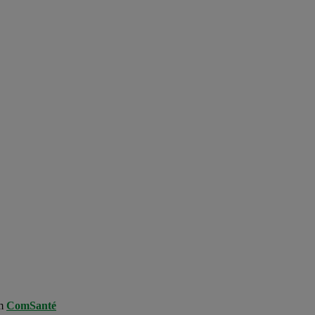
om
ComSanté