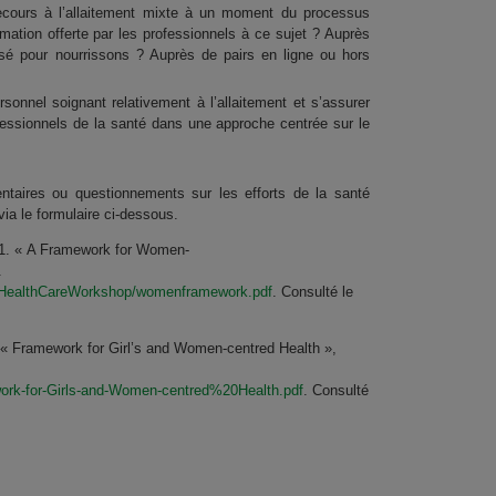
cours à l’allaitement mixte à un moment du processus
rmation offerte par les professionnels à ce sujet ? Auprès
sé pour nourrissons ? Auprès de pairs en ligne ou hors
sonnel soignant relativement à l’allaitement et s’assurer
rofessionnels de la santé dans une approche centrée sur le
taires ou questionnements sur les efforts de la santé
via le formulaire ci-dessous.
1. « A Framework for Women-
.
ngHealthCareWorkshop/womenframework.pdf
. Consulté le
« Framework for Girl’s and Women-centred Health »,
ork-for-Girls-and-Women-centred%20Health.pdf
. Consulté