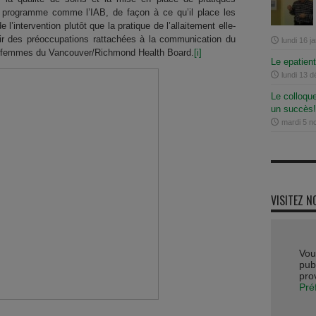
n programme comme l’IAB, de façon à ce qu’il place les
l’intervention plutôt que la pratique de l’allaitement elle-
r des préoccupations rattachées à la communication du
lundi 16 j
 des femmes du Vancouver/Richmond Health Board.
[i]
Le epatien
lundi 13 
Le colloqu
un succès!
mardi 5 
VISITEZ N
Vou
publ
pro
Pré