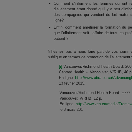
Comment s’informent les femmes qui ont re
d’allaitement étant donné qu’il y a peu d’info
des compagnies qui vendent du lait materni
ligne?
Enfin, comment améliorer la formation du per
que l’allaitement soit l’affaire de tous les p
patient ?
N’hésitez pas à nous faire part de vos commen
publique en termes de promotion de l’allaitement 
[i]
Vancouver/Richmond Health Board. 200
Centred Health ». Vancouver, V/RHB, 46 p
En ligne.
http://www.atira.bc.ca/Advanci
13 février 2015.
Vancouver/Richmond Health Board. 2009. 
Vancouver, V/RHB, 12 p.
En ligne.
http://www.vch.ca/media/Framew
le 8 mars 201