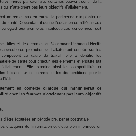
utures mères par exemple, certaines peuvent sentir de la
es qui n’atteignent pas leurs objectifs d’allaitement.
hot ne remet pas en cause la pertinence d’implanter un
 de santé. Cependant il donne l’occasion de réfléchir aux
u égard aux premières interlocutrices concernées, soit
é des filles et des femmes du Vancouver Richmond Health
approche de promotion de l’allaitement centrée sur les
composent ce cadre de travail, elle a identifié les
tière de santé pour chacun des éléments et ensuite fait
’allaitement. Elle examine ainsi les compatibilités et
les filles et sur les femmes et les dix conditions pour le
e l’IAB.
tement en contexte clinique qui minimiserait ce
lité chez les femmes n’atteignant pas leurs objectifs
nts :
s d’être écoutées en période pré, per et postnatale
s d’acquérir de l’information et d’être bien informées en