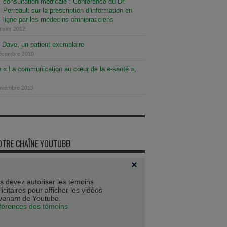
consultation médicale : Conférence du Dr.
Perreault sur la prescription d’information en
ligne par les médecins omnipraticiens
anvier 2012
t Dave, un patient exemplaire
décembre 2010
e « La communication au cœur de la e-santé »,
novembre 2013
OTRE CHAÎNE YOUTUBE!
s devez autoriser les témoins
icitaires pour afficher les vidéos
venant de Youtube.
férences des témoins