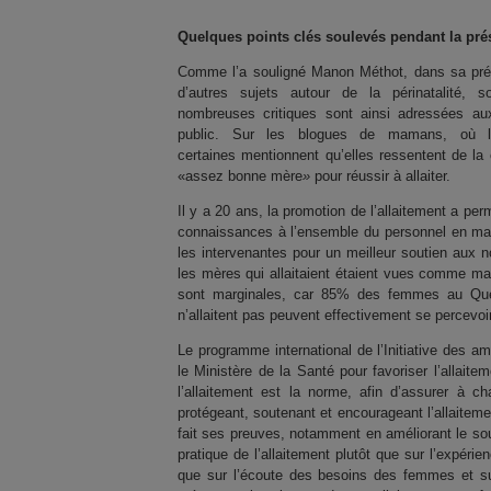
Quelques points clés soulevés pendant la pré
Comme l’a souligné Manon Méthot, dans sa prése
d’autres sujets autour de la périnatalité,
nombreuses critiques sont ainsi adressées aux
public. Sur les blogues de mamans, où les
certaines mentionnent qu’elles ressentent de la
«assez bonne mère
»
pour réussir à allaiter.
Il y a 20 ans, la promotion de l’allaitement a pe
connaissances à l’ensemble du personnel en matièr
les intervenantes pour un meilleur soutien aux no
les mères qui allaitaient étaient vues comme mar
sont marginales, car 85% des femmes au Québec
n’allaitent pas peuvent effectivement se percev
Le programme international de l’Initiative des am
le Ministère de la Santé pour favoriser l’allait
l’allaitement est la norme, afin d’assurer à c
protégeant, soutenant et encourageant l’allaite
fait ses preuves, notamment en améliorant le sout
pratique de l’allaitement plutôt que sur l’expéri
que sur l’écoute des besoins des femmes et sur