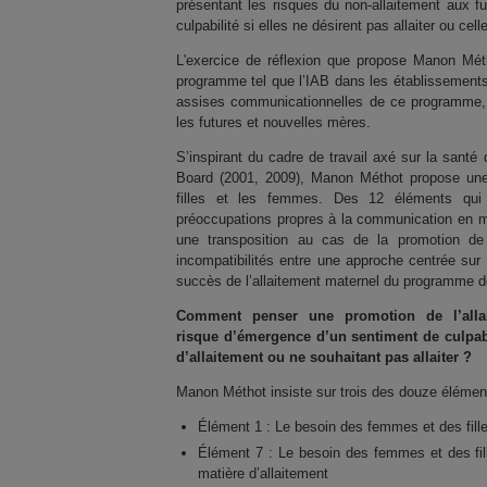
présentant les risques du non-allaitement aux f
culpabilité si elles ne désirent pas allaiter ou cell
L'exercice de réflexion que propose Manon Mét
programme tel que l’IAB dans les établissements
assises communicationnelles de ce programme, e
les futures et nouvelles mères.
S’inspirant du cadre de travail axé sur la sant
Board (2001, 2009), Manon Méthot propose une 
filles et les femmes. Des 12 éléments qui 
préoccupations propres à la communication en ma
une transposition au cas de la promotion de l
incompatibilités entre une approche centrée sur 
succès de l’allaitement maternel du programme d
Comment penser une promotion de l’allai
risque d’émergence d’un sentiment de culpabi
d’allaitement ou ne souhaitant pas allaiter ?
Manon Méthot insiste sur trois des douze éléme
Élément 1 : Le besoin des femmes et des fille
Élément 7 : Le besoin des femmes et des fille
matière d’allaitement