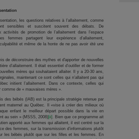
sentation
ntation, les questions relatives à l’allaitement, comme
 sont sensibles et suscitent souvent des débats. De
 activités de promotion de l’allaitement dans l’espace
 femmes partagent leur expérience d’allaitement,
 culpabilité et même de la honte de ne pas avoir été une
rmis de déconstruire des mythes et d'apporter de nouvelles
e d’allaitement. Il était essentiel d’outiller et de former
uvelles mères qui souhaitaient allaiter. Il y a 20-30 ans,
ginales, maintenant ce sont celles qui n’allaitent pas qui
 initient l’allaitement. Dans ce contexte, celles qui
oir comme de « mauvaises mères ».
is des bébés (IAB) est la principale stratégie retenue par
ement maternel au Québec. Il «vise à créer des milieux où
haque enfant le meilleur départ possible dans la vie en
ment au sein » (MSSS, 2008)
[ii]
. Bien que ce programme ait
ien apporté aux femmes qui allaitent, il est centré sur la
ence des femmes, sur la transmission d’informations plutôt
 les bébés plutôt que sur les filles et les femmes. En