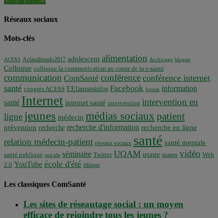
Lire la suite...
Réseaux sociaux
Mots-clés
alimentation
adolescent
Acfasalimado2017
ACFAS
Archivage
blogue
Colloque
colloque la communication au coeur de la e-santé
communication
conférence
conférence internet
ComSanté
santé
Facebook
information
EEfaussesinfos
congrès ACFAS
forum
Internet
intervention en
santé
internet santé
intervention
jeunes
médias sociaux
patient
ligne
médecin
recherche d'information
prévention
recherche en ligne
recherche
santé
relation médecin-patient
santé mentale
réseaux sociaux
vidéo
UQAM
séminaire
usage
santé publique
Twitter
usages
Web
suicide
école d'été
YouTube
2.0
éthique
Les classiques ComSanté
Les sites de réseautage social : un moyen
efficace de rejoindre tous les jeunes ?