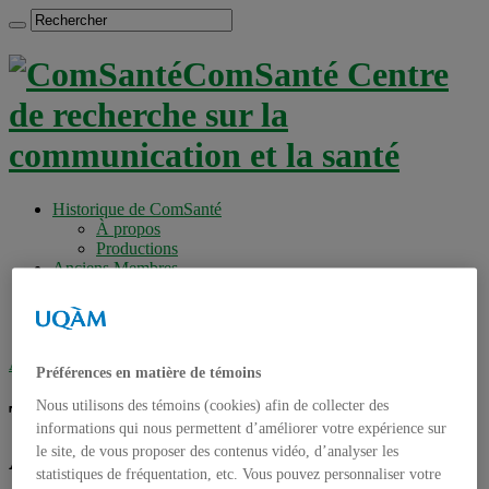
ComSanté Centre
de recherche sur la
communication et la santé
Historique de ComSanté
À propos
Productions
Anciens Membres
Chercheurs réguliers
Chercheurs associés
Étudiants
Accueil
»
Tag archives : Chantal Aurousseau
Préférences en matière de témoins
Nous utilisons des témoins (cookies) afin de collecter des
Tag archives :
Chantal
informations qui nous permettent d’améliorer votre expérience sur
Aurousseau
le site, de vous proposer des contenus vidéo, d’analyser les
statistiques de fréquentation, etc. Vous pouvez personnaliser votre