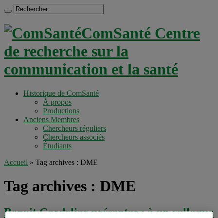
ComSanté Centre
de recherche sur la
communication et la santé
Historique de ComSanté
À propos
Productions
Anciens Membres
Chercheurs réguliers
Chercheurs associés
Étudiants
Accueil
»
Tag archives : DME
Tag archives :
DME
Benoit Cordelier présentera à un colloque