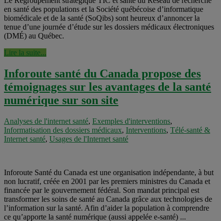
Le Regroupement stratégique TIC et santé du Réseau de recherche
en santé des populations et la Société québécoise d’informatique
biomédicale et de la santé (SoQibs) sont heureux d’annoncer la
tenue d’une journée d’étude sur les dossiers médicaux électroniques
(DMÉ) au Québec.
Lire la suite...
Inforoute santé du Canada propose des
témoignages sur les avantages de la santé
numérique sur son site
Analyses de l'internet santé
,
Exemples d'interventions
,
Informatisation des dossiers médicaux
,
Interventions
,
Télé-santé &
Internet santé
,
Usages de l'Internet santé
Inforoute Santé du Canada est une organisation indépendante, à but
non lucratif, créée en 2001 par les premiers ministres du Canada et
financée par le gouvernement fédéral. Son mandat principal est
transformer les soins de santé au Canada grâce aux technologies de
l’information sur la santé. Afin d’aider la population à comprendre
ce qu’apporte la santé numérique (aussi appelée e-santé) ...