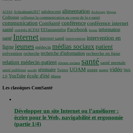
alimentation
adolescent
Acfasalimado2017
ACFAS
Archivage
blogue
Colloque
colloque la communication au coeur de la e-santé
communication
conférence
conférence internet
ComSanté
santé
Facebook
information
EEfaussesinfos
congrès ACFAS
forum
Internet
intervention en
santé
internet santé
intervention
jeunes
médias sociaux
patient
ligne
médecin
recherche d'information
prévention
recherche en ligne
recherche
santé
relation médecin-patient
santé mentale
réseaux sociaux
vidéo
UQAM
séminaire
usage
santé publique
Twitter
usages
Web
suicide
école d'été
YouTube
2.0
éthique
Les classiques ComSanté
Développer un site Internet ou l’améliorer :
écrire pour le Web, navigabilité et ergonomie
(partie 1/4)