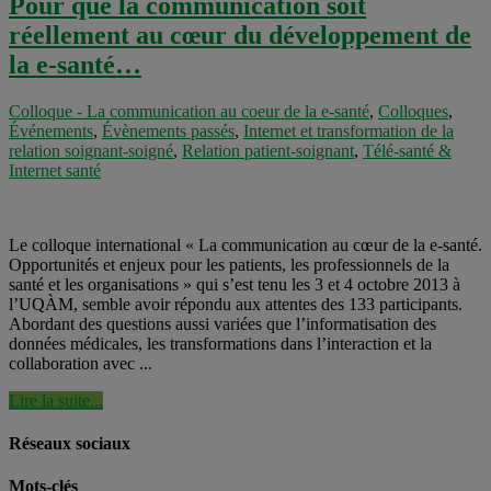
Pour que la communication soit
réellement au cœur du développement de
la e-santé…
Colloque - La communication au coeur de la e-santé
,
Colloques
,
Événements
,
Évènements passés
,
Internet et transformation de la
relation soignant-soigné
,
Relation patient-soignant
,
Télé-santé &
Internet santé
Le colloque international « La communication au cœur de la e-santé.
Opportunités et enjeux pour les patients, les professionnels de la
santé et les organisations » qui s’est tenu les 3 et 4 octobre 2013 à
l’UQÀM, semble avoir répondu aux attentes des 133 participants.
Abordant des questions aussi variées que l’informatisation des
données médicales, les transformations dans l’interaction et la
collaboration avec ...
Lire la suite...
Réseaux sociaux
Mots-clés