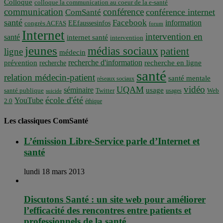
Colloque
colloque la communication au coeur de la e-santé
communication
conférence
conférence internet
ComSanté
santé
Facebook
information
EEfaussesinfos
congrès ACFAS
forum
Internet
intervention en
santé
internet santé
intervention
jeunes
médias sociaux
patient
ligne
médecin
recherche d'information
prévention
recherche en ligne
recherche
santé
relation médecin-patient
santé mentale
réseaux sociaux
vidéo
UQAM
séminaire
usage
santé publique
Twitter
usages
Web
suicide
école d'été
YouTube
2.0
éthique
Les classiques ComSanté
L’émission Libre-Service parle d’Internet et
santé
lundi 18 mars 2013
Discutons Santé : un site web pour améliorer
l’efficacité des rencontres entre patients et
professionnels de la santé