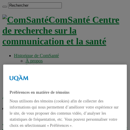
ComSanté Centre
de recherche sur la
communication et la santé
Historique de ComSanté
À propos
Productions
Anciens Membres
Chercheurs réguliers
Chercheurs associés
Étudiants
Préférences en matière de témoins
Accueil
»
Tag archives : juridique
Nous utilisons des témoins (cookies) afin de collecter des
informations qui nous permettent d’améliorer votre expérience sur
Tag archives :
juridique
le site, de vous proposer des contenus vidéo, d’analyser les
statistiques de fréquentation, etc. Vous pouvez personnaliser votre
Vidéos du colloque « Applications mobiles
choix en sélectionnant « Préférences ».