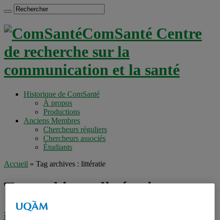
ComSanté Centre
de recherche sur la
communication et la santé
Historique de ComSanté
À propos
Productions
Anciens Membres
Chercheurs réguliers
Chercheurs associés
Étudiants
Accueil
»
Tag archives : littératie
Tag archives :
littératie
#EEfaussesinfos | VIDÉO | Littératies et