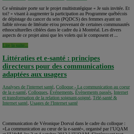
Ce séminaire porte sur le projet multistratégique « Je suis invitée. Et
toi? » visant à augmenter la participation au Programme québécois
de dépistage du cancer du sein (PQDCS) des femmes ayant un
faible niveau de littératie et/ou provenant de certaines communautés
ethnoculturelles ciblées dans le cadre du à Montréal. Les divers
aspects de ce projet ainsi que les volets qui le composent et ...
Lire la suite...
Littératies et e-santé : principes
directeurs pour des communications
adaptées aux usagers
Analyses de l'internet santé
,
Colloque - La communication au coeur
de la e-santé
,
Colloques
,
Événements
,
Évènements passés
,
Internet
et transformation de la relation soignant-soigné
,
Télé-santé &
Internet santé
,
Usages de l'Internet santé
Communication de Véronique Dorval dans le cadre du colloque :
«La communication au cœur de la e-santé», organisé par l’UQAM