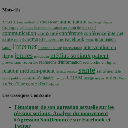
Mots-clés
alimentation
adolescent
Acfasalimado2017
ACFAS
Archivage
blogue
Colloque
colloque la communication au coeur de la e-santé
communication
conférence
conférence internet
ComSanté
santé
Facebook
information
EEfaussesinfos
congrès ACFAS
forum
Internet
intervention en
santé
internet santé
intervention
jeunes
médias sociaux
patient
ligne
médecin
recherche d'information
prévention
recherche en ligne
recherche
santé
relation médecin-patient
santé mentale
réseaux sociaux
vidéo
UQAM
séminaire
usage
santé publique
Twitter
usages
Web
suicide
école d'été
YouTube
2.0
éthique
Les classiques ComSanté
Témoigner de son agression sexuelle sur les
réseaux sociaux. Analyse du mouvement
#AgressionNonDenoncée sur Facebook et
Twitter