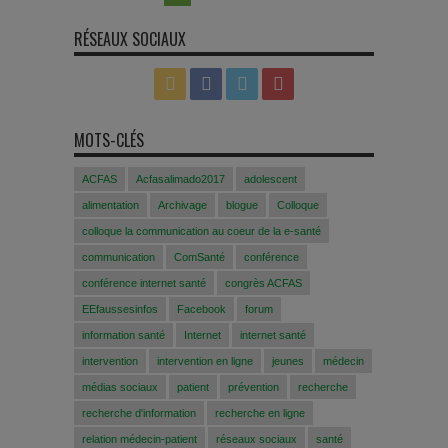
RÉSEAUX SOCIAUX
MOTS-CLÉS
ACFAS
Acfasalimado2017
adolescent
alimentation
Archivage
blogue
Colloque
colloque la communication au coeur de la e-santé
communication
ComSanté
conférence
conférence internet santé
congrès ACFAS
EEfaussesinfos
Facebook
forum
information santé
Internet
internet santé
intervention
intervention en ligne
jeunes
médecin
médias sociaux
patient
prévention
recherche
recherche d'information
recherche en ligne
relation médecin-patient
réseaux sociaux
santé