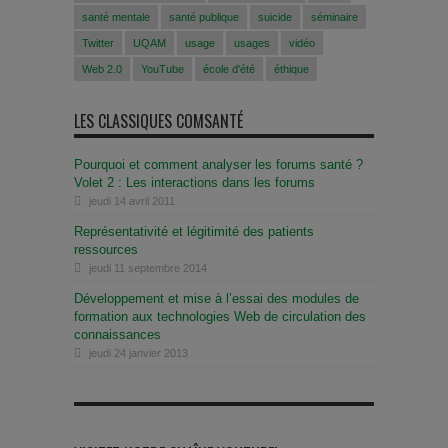
santé mentale
santé publique
suicide
séminaire
Twitter
UQAM
usage
usages
vidéo
Web 2.0
YouTube
école d'été
éthique
LES CLASSIQUES COMSANTÉ
Pourquoi et comment analyser les forums santé ?
Volet 2 : Les interactions dans les forums
jeudi 14 avril 2011
Représentativité et légitimité des patients
ressources
jeudi 11 septembre 2014
Développement et mise à l’essai des modules de
formation aux technologies Web de circulation des
connaissances
jeudi 24 janvier 2013