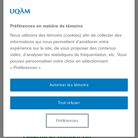
ITSS et du VIH/Sida sur
YouTube
Préférences en matière de témoins
Exemples d'interventions
,
Médias & réseaux sociaux
Nous utilisons des témoins (cookies) afin de collecter des
informations qui nous permettent d’améliorer votre
Dans le cadre de la campagne « Es-tu bien équipé
» ciblant les HARSAH (hommes ayant des relations
expérience sur le site, de vous proposer des contenus
sexuelles avec d’autres hommes), l’organisme
vidéo, d’analyser les statistiques de fréquentation, etc. Vous
montréalais Action Séro Zéro diffuse sur YouTube
pouvez personnaliser votre choix en sélectionnant
une vidéo à saveur humoristique. Celle-ci met en
« Préférences ».
vedette Tarzan et Jean (James en anglais) pour
rappeler l’importance de l’utilisation du préservatif
pour prévenir la transmission des ITSS (infections
Autoriser les témoins
transmissibles ...
Lire la suite...
Tout refuser
Les participants au défi «
Préférences
Lève-toi et bouge» sur