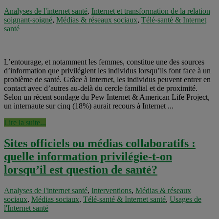
Analyses de l'internet santé
,
Internet et transformation de la relation
soignant-soigné
,
Médias & réseaux sociaux
,
Télé-santé & Internet
santé
L’entourage, et notamment les femmes, constitue une des sources
d’information que privilégient les individus lorsqu’ils font face à un
problème de santé. Grâce à Internet, les individus peuvent entrer en
contact avec d’autres au-delà du cercle familial et de proximité.
Selon un récent sondage du Pew Internet & American Life Project,
un internaute sur cinq (18%) aurait recours à Internet ...
Lire la suite...
Sites officiels ou médias collaboratifs :
quelle information privilégie-t-on
lorsqu’il est question de santé?
Analyses de l'internet santé
,
Interventions
,
Médias & réseaux
sociaux
,
Médias sociaux
,
Télé-santé & Internet santé
,
Usages de
l'Internet santé