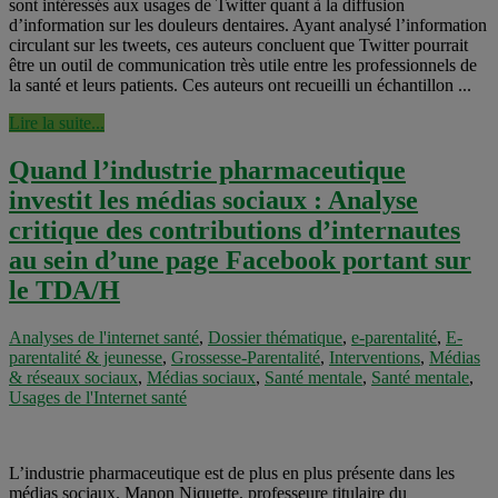
sont intéressés aux usages de Twitter quant à la diffusion
d’information sur les douleurs dentaires. Ayant analysé l’information
circulant sur les tweets, ces auteurs concluent que Twitter pourrait
être un outil de communication très utile entre les professionnels de
la santé et leurs patients. Ces auteurs ont recueilli un échantillon ...
Lire la suite...
Quand l’industrie pharmaceutique
investit les médias sociaux : Analyse
critique des contributions d’internautes
au sein d’une page Facebook portant sur
le TDA/H
Analyses de l'internet santé
,
Dossier thématique
,
e-parentalité
,
E-
parentalité & jeunesse
,
Grossesse-Parentalité
,
Interventions
,
Médias
& réseaux sociaux
,
Médias sociaux
,
Santé mentale
,
Santé mentale
,
Usages de l'Internet santé
L’industrie pharmaceutique est de plus en plus présente dans les
médias sociaux. Manon Niquette, professeure titulaire du