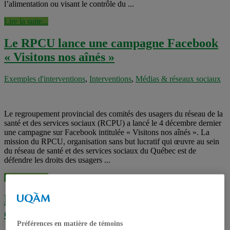
l’alimentation ou visant le contrôle du ...
Lire la suite...
Le RPCU lance une campagne Facebook
« Visitons nos aînés »
Exemples d'interventions
,
Interventions
,
Médias & réseaux sociaux
Le regroupement provincial des comités des usagers du réseau de la
santé et des services sociaux (RCPU) a lancé le 4 décembre dernier
une campagne sur Facebook intitulée « Visitons nos aînés ». La
mission du RPCU, organisation sans but lucratif qui œuvre au sein
du réseau de santé et des services sociaux du Québec est de
défendre les droits des usagers ...
Lire la suite...
RéadApps : développement et validation
d’un portail d’Apps en réadaptation
Préférences en matière de témoins