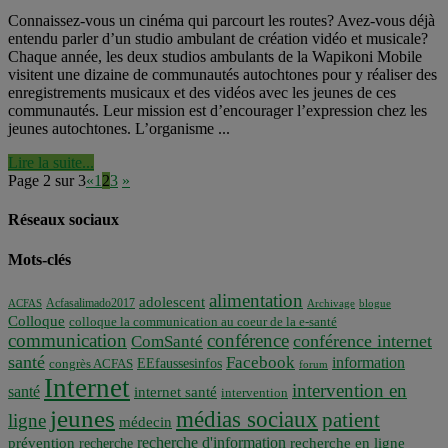
Connaissez-vous un cinéma qui parcourt les routes? Avez-vous déjà
entendu parler d’un studio ambulant de création vidéo et musicale?
Chaque année, les deux studios ambulants de la Wapikoni Mobile
visitent une dizaine de communautés autochtones pour y réaliser des
enregistrements musicaux et des vidéos avec les jeunes de ces
communautés. Leur mission est d’encourager l’expression chez les
jeunes autochtones. L’organisme ...
Lire la suite...
Page 2 sur 3
«
1
2
3
»
Réseaux sociaux
Mots-clés
alimentation
adolescent
Acfasalimado2017
ACFAS
Archivage
blogue
Colloque
colloque la communication au coeur de la e-santé
communication
conférence
conférence internet
ComSanté
santé
Facebook
information
EEfaussesinfos
congrès ACFAS
forum
Internet
intervention en
santé
internet santé
intervention
jeunes
médias sociaux
patient
ligne
médecin
recherche d'information
prévention
recherche en ligne
recherche