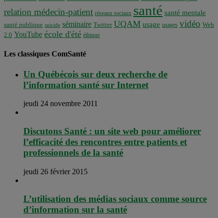
santé
relation médecin-patient
santé mentale
réseaux sociaux
vidéo
UQAM
séminaire
usage
santé publique
Twitter
usages
Web
suicide
école d'été
YouTube
2.0
éthique
Les classiques ComSanté
Un Québécois sur deux recherche de
l’information santé sur Internet
jeudi 24 novembre 2011
Discutons Santé : un site web pour améliorer
l’efficacité des rencontres entre patients et
professionnels de la santé
jeudi 26 février 2015
L’utilisation des médias sociaux comme source
d’information sur la santé