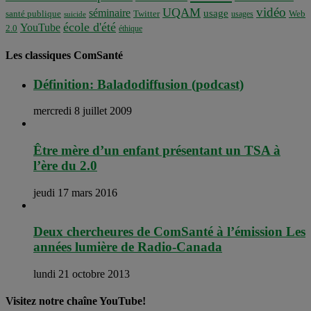
vidéo
UQAM
séminaire
usage
santé publique
Twitter
usages
Web
suicide
école d'été
YouTube
2.0
éthique
Les classiques ComSanté
Définition: Baladodiffusion (podcast)
mercredi 8 juillet 2009
Être mère d’un enfant présentant un TSA à
l’ère du 2.0
jeudi 17 mars 2016
Deux chercheures de ComSanté à l’émission Les
années lumière de Radio-Canada
lundi 21 octobre 2013
Visitez notre chaîne YouTube!