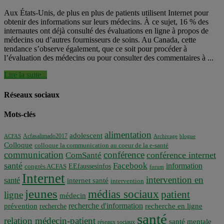
Aux États-Unis, de plus en plus de patients utilisent Internet pour
obtenir des informations sur leurs médecins. À ce sujet, 16 % des
internautes ont déjà consulté des évaluations en ligne à propos de
médecins ou d’autres fournisseurs de soins. Au Canada, cette
tendance s’observe également, que ce soit pour procéder à
l’évaluation des médecins ou pour consulter des commentaires à ...
Lire la suite...
Réseaux sociaux
Mots-clés
alimentation
adolescent
Acfasalimado2017
ACFAS
Archivage
blogue
Colloque
colloque la communication au coeur de la e-santé
communication
conférence
conférence internet
ComSanté
santé
Facebook
information
EEfaussesinfos
congrès ACFAS
forum
Internet
intervention en
santé
internet santé
intervention
jeunes
médias sociaux
patient
ligne
médecin
recherche d'information
prévention
recherche en ligne
recherche
santé
relation médecin-patient
santé mentale
réseaux sociaux