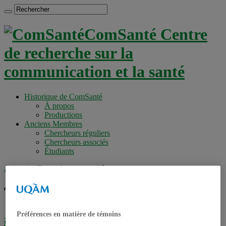
ComSanté Centre
de recherche sur la
communication et la santé
Historique de ComSanté
À propos
Productions
Anciens Membres
Chercheurs réguliers
Chercheurs associés
Étudiants
Accueil
»
Tag archives : compétence
Tag archives :
compétence
Préférences en matière de témoins
#EEfaussesinfos | VIDÉO | Littératies