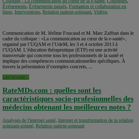
Colloque - La communication au coeur de la e-santé
,
Colloques
,
Événements
,
Évènements passés
,
Formation et collaboration en
ligne
,
Interventions
,
Relation patient-soignant
,
Vidéos
Communication de M. Jérôme Foucaud et M. Marc Zaffran dans le
cadre du colloque : «La communication au cœur de la e-santé»,
organisé par l’UQAM et l’UdeM, les 3 et 4 octobre 2013 à
l’UQAM. L’éducation thérapeutique (ETP) est une activité
transversale qui concerne tous les professionnels de la santé et
implique des compétences communicationnelles spécifiques. À
travers la présentation d’exemples concrets, ...
Lire la suite...
RateMDs.com : quelles sont les
caractéristiques socio-profesionnelles des
médecins obtenant les meilleures notes ?
Analyses de l'internet santé
,
Internet et transformation de la relation
soignant-soigné
,
Relation patient-soignant