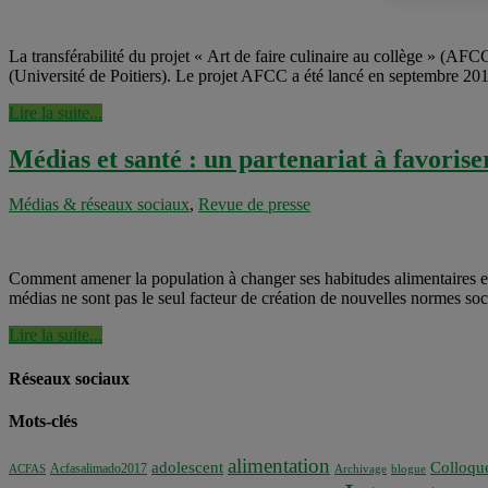
La transférabilité du projet « Art de faire culinaire au collège » (AFC
(Université de Poitiers). Le projet AFCC a été lancé en septembre 2013 
Lire la suite...
Médias et santé : un partenariat à favorise
Médias & réseaux sociaux
,
Revue de presse
Comment amener la population à changer ses habitudes alimentaires et 
médias ne sont pas le seul facteur de création de nouvelles normes so
Lire la suite...
Réseaux sociaux
Mots-clés
alimentation
adolescent
Colloqu
Acfasalimado2017
ACFAS
Archivage
blogue