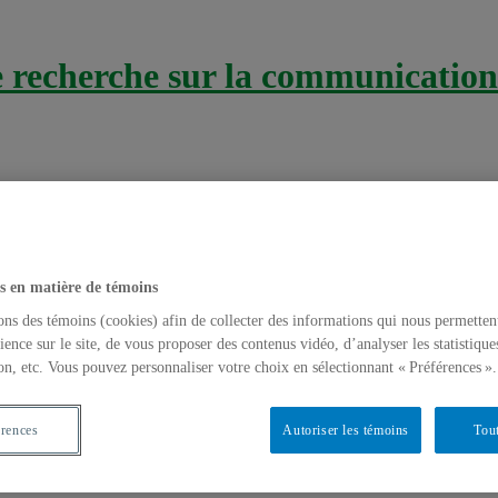
recherche sur la communication 
s en matière de témoins
ons des témoins (cookies) afin de collecter des informations qui nous permetten
aire
ience sur le site, de vous proposer des contenus vidéo, d’analyser les statistique
on, etc. Vous pouvez personnaliser votre choix en sélectionnant « Préférences ».
thodologique pour favoriser le transfert d
plication d’une expérience singulière
érences
Autoriser les témoins
Tout