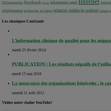
Internet
Facebook
information santé
interne
EEfaussesinfos
forum
relation médecin-patient
d'information
recherche en ligne
réseaux s
Les classiques ComSanté
L’information clinique de qualité pour les soignan
mardi 25 février 2014
PUBLICATION | Les résultats négatifs de l’utilisa
mardi 15 mai 2018
La mouvance des organisations bénévoles : le cas
samedi 11 août 2012
Visitez notre chaîne YouTube!