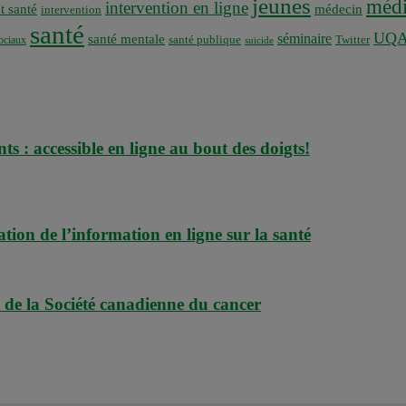
jeunes
médi
intervention en ligne
t santé
médecin
intervention
santé
UQ
séminaire
santé mentale
santé publique
ociaux
Twitter
suicide
ts : accessible en ligne au bout des doigts!
tion de l’information en ligne sur la santé
 de la Société canadienne du cancer