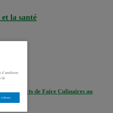
et la santé
t d’améliorer
s de
u projet Arts de Faire Culinaires au
 refuser