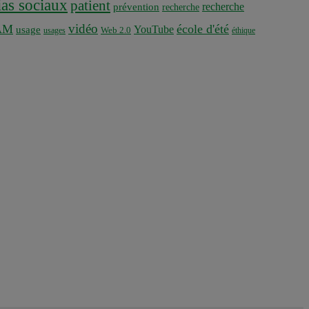
as sociaux
patient
recherche
prévention
recherche
vidéo
AM
école d'été
YouTube
usage
usages
Web 2.0
éthique