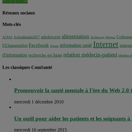
Lire la suite...
Réseaux sociaux
Mots-clés
alimentation
adolescent
Colloqu
Acfasalimado2017
ACFAS
Archivage
blogue
Internet
Facebook
information santé
interne
EEfaussesinfos
forum
relation médecin-patient
d'information
recherche en ligne
réseaux s
Les classiques ComSanté
Promouvoir la santé mentale à l’ère du Web 2.0 (
mercredi 1 décembre 2010
Un outil pour aider les patients et les soignants à
mercredi 16 septembre 2015