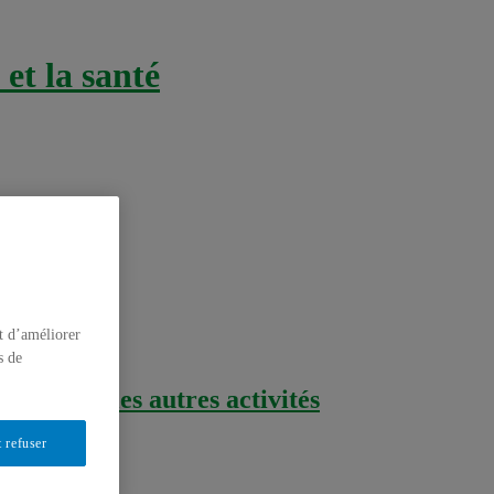
et la santé
t d’améliorer
s de
mpact sur les autres activités
 refuser
essifs d'Internet