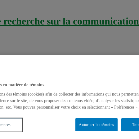
recherche sur la communication 
ifs d’Internet
s en matière de témoins
ons des témoins (cookies) afin de collecter des informations qui nous permetten
ience sur le site, de vous proposer des contenus vidéo, d’analyser les statistique
on, etc. Vous pouvez personnaliser votre choix en sélectionnant « Préférences ».
i compte, mais le contexte, le contenu et l’i
érences
Autoriser les témoins
Tout
-parentalité
,
E-parentalité & jeunesse
,
Jeunes
,
Jeux en ligne
,
Usages exc