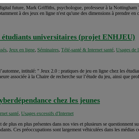
digital future, Mark Griffiths, psychologue, professeur à la Nottingham T
amment à des jeux en ligne n'est qu'une des dimensions à prendre en com
es étudiants universitaires (projet ENHJEU)
sés
,
Jeux en ligne
,
Séminaires
,
Télé-santé & Internet santé
,
Usages de l'
l’automne, intitulé: " Jeux 2.0 : pratiques de jeu en ligne chez les étudi
re associée à la Chaire de recherche sur l’étude du jeu, ainsi que profe
cyberdépendance chez les jeunes
rnet santé
,
Usages excessifs d'Internet
ont de plus en plus présentes dans nos vies et plusieurs se questionnent s
endants. Ces préoccupations sont largement véhiculées dans les médias 