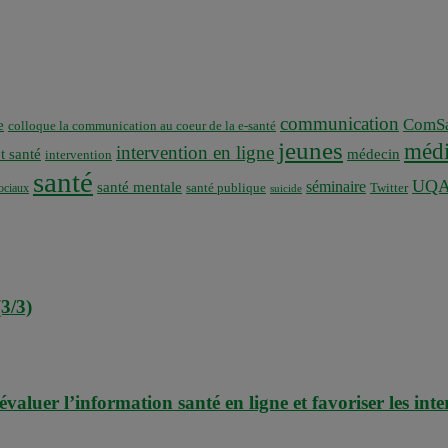
communication
ComSa
e
colloque la communication au coeur de la e-santé
jeunes
médi
intervention en ligne
t santé
médecin
intervention
santé
UQ
séminaire
santé mentale
santé publique
ociaux
Twitter
suicide
3/3)
 évaluer l’information santé en ligne et favoriser les in