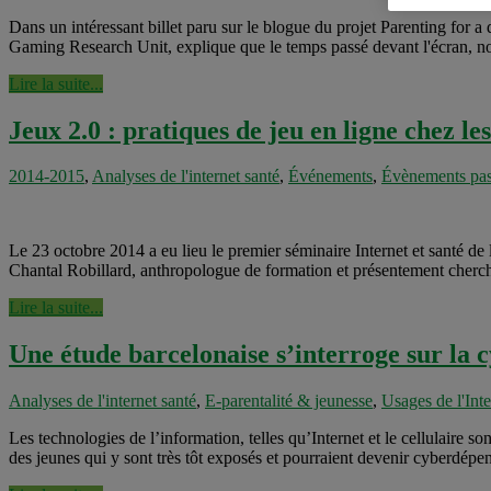
Dans un intéressant billet paru sur le blogue du projet Parenting for a 
Gaming Research Unit, explique que le temps passé devant l'écran, not
Lire la suite...
Jeux 2.0 : pratiques de jeu en ligne chez l
2014-2015
,
Analyses de l'internet santé
,
Événements
,
Évènements pas
Le 23 octobre 2014 a eu lieu le premier séminaire Internet et santé de 
Chantal Robillard, anthropologue de formation et présentement chercheu
Lire la suite...
Une étude barcelonaise s’interroge sur la 
Analyses de l'internet santé
,
E-parentalité & jeunesse
,
Usages de l'Inte
Les technologies de l’information, telles qu’Internet et le cellulaire s
des jeunes qui y sont très tôt exposés et pourraient devenir cyberdép