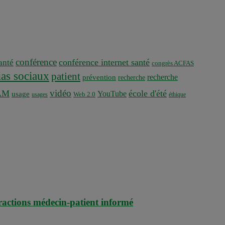
conférence
conférence internet santé
nté
congrès ACFAS
as sociaux
patient
recherche
prévention
recherche
vidéo
AM
école d'été
YouTube
usage
usages
Web 2.0
éthique
teractions médecin-patient informé