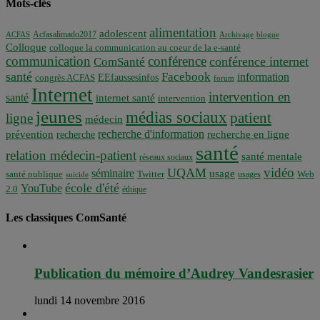
Mots-clés
alimentation
adolescent
Acfasalimado2017
ACFAS
Archivage
blogue
Colloque
colloque la communication au coeur de la e-santé
communication
conférence
conférence internet
ComSanté
santé
Facebook
information
EEfaussesinfos
congrès ACFAS
forum
Internet
intervention en
santé
internet santé
intervention
jeunes
médias sociaux
patient
ligne
médecin
recherche d'information
prévention
recherche en ligne
recherche
santé
relation médecin-patient
santé mentale
réseaux sociaux
vidéo
UQAM
séminaire
usage
santé publique
Twitter
usages
Web
suicide
école d'été
YouTube
2.0
éthique
Les classiques ComSanté
Publication du mémoire d’Audrey Vandesrasier
lundi 14 novembre 2016