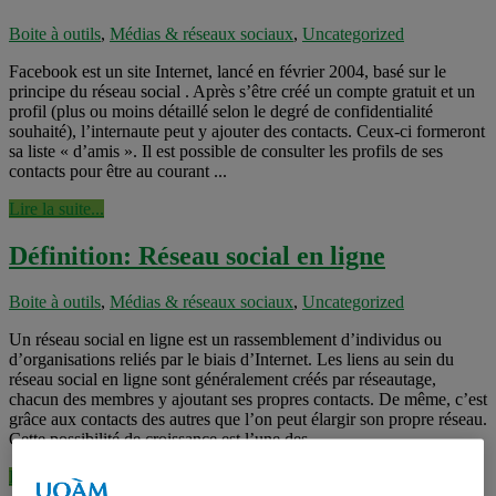
Boite à outils
,
Médias & réseaux sociaux
,
Uncategorized
Facebook est un site Internet, lancé en février 2004, basé sur le
principe du réseau social . Après s’être créé un compte gratuit et un
profil (plus ou moins détaillé selon le degré de confidentialité
souhaité), l’internaute peut y ajouter des contacts. Ceux-ci formeront
sa liste « d’amis ». Il est possible de consulter les profils de ses
contacts pour être au courant ...
Lire la suite...
Définition: Réseau social en ligne
Boite à outils
,
Médias & réseaux sociaux
,
Uncategorized
Un réseau social en ligne est un rassemblement d’individus ou
d’organisations reliés par le biais d’Internet. Les liens au sein du
réseau social en ligne sont généralement créés par réseautage,
chacun des membres y ajoutant ses propres contacts. De même, c’est
grâce aux contacts des autres que l’on peut élargir son propre réseau.
Cette possibilité de croissance est l’une des ...
Lire la suite...