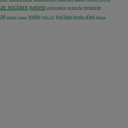
as sociaux
patient
recherche
prévention
recherche
vidéo
AM
école d'été
YouTube
usage
usages
Web 2.0
éthique