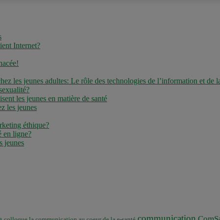
s
ient Internet?
anacée!
hez les jeunes adultes: Le rôle des technologies de l’information et de
sexualité?
isent les jeunes en matière de santé
ez les jeunes
rketing éthique?
é en ligne?
s jeunes
communication
ComSa
e
colloque la communication au coeur de la e-santé