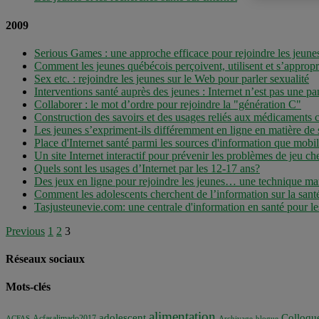
2009
Serious Games : une approche efficace pour rejoindre les jeune
Comment les jeunes québécois perçoivent, utilisent et s’appropr
Sex etc. : rejoindre les jeunes sur le Web pour parler sexualité
Interventions santé auprès des jeunes : Internet n’est pas une p
Collaborer : le mot d’ordre pour rejoindre la "génération C"
Construction des savoirs et des usages reliés aux médicaments c
Les jeunes s’expriment-ils différemment en ligne en matière de 
Place d'Internet santé parmi les sources d'information que mobil
Un site Internet interactif pour prévenir les problèmes de jeu ch
Quels sont les usages d’Internet par les 12-17 ans?
Des jeux en ligne pour rejoindre les jeunes… une technique ma
Comment les adolescents cherchent de l’information sur la sant
Tasjusteunevie.com: une centrale d'information en santé pour le
Navigation
Previous
1
2
3
Réseaux sociaux
Mots-clés
alimentation
adolescent
Colloqu
Acfasalimado2017
ACFAS
Archivage
blogue