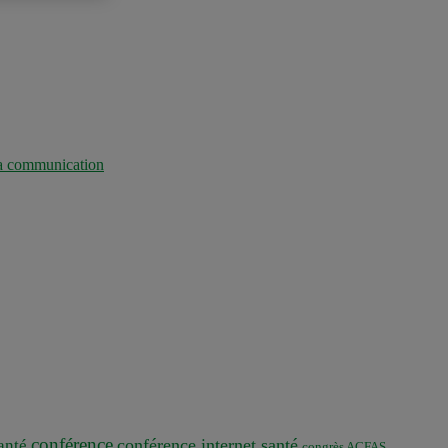
 la communication
conférence
conférence internet santé
nté
congrès ACFAS