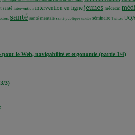
jeunes
médi
intervention en ligne
t santé
médecin
intervention
santé
UQ
séminaire
santé mentale
santé publique
ociaux
Twitter
suicide
e pour le Web, navigabilité et ergonomie (partie 3/4)
3/3)
e