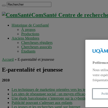
ComSanté Centre de recherche 
Historique de ComSanté
À propos
Productions
Anciens Membres
Chercheurs réguliers
Chercheurs associés
Étudiants
Accueil
»
E-parentalité et jeunesse
Préférence
E-parentalité et jeunesse
Nous utilis
votre expér
2010
fréquentati
Les techniques de marketing orientées vers les jeunes sur Intern
Les sites de réseautage social : un moyen efficace de rejoindre t
Préf
Une étude barcelonaise s’interroge sur la cyberdépendance chez
Publicité pouvant s’adresser aux enfants
Les jeunes et les recherches santé sur Internet