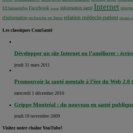
Internet
Facebook
information santé
interne
EEfaussesinfos
forum
relation médecin-patient
d'information
recherche en ligne
réseaux s
Les classiques ComSanté
Développer un site Internet ou l’améliorer : écrir
jeudi 31 mars 2011
Promouvoir la santé mentale à l’ère du Web 2.0 (
mercredi 1 décembre 2010
Grippe Montréal : du nouveau en santé publiqu
jeudi 19 novembre 2009
Visitez notre chaîne YouTube!