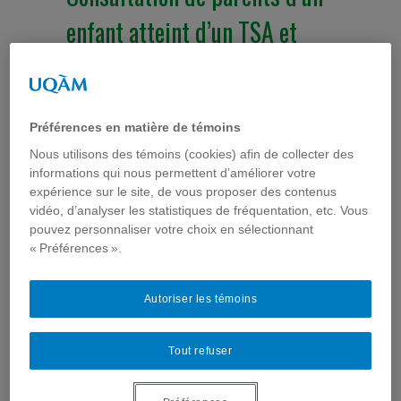
enfant atteint d’un TSA et
développement d’une
plateforme numérique leur
Préférences en matière de témoins
offrant un soutien social
Nous utilisons des témoins (cookies) afin de collecter des
informations qui nous permettent d’améliorer votre
Actualités
,
Communication médiatique et santé
,
E-
parentalité & jeunesse
,
Interventions
,
Médias sociaux
,
expérience sur le site, de vous proposer des contenus
Publications
,
Santé mentale
,
Santé mentale
,
Thèmes de
recherche
,
Usages de l'Internet santé
vidéo, d’analyser les statistiques de fréquentation, etc. Vous
pouvez personnaliser votre choix en sélectionnant
« Préférences ».
Autoriser les témoins
Tout refuser
Un rapport de recherche intitulé : Consultation de
parents d’un enfant atteint d’un TSA et