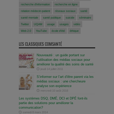
recherche d'information
recherche en ligne
relation médecin-patient
réseaux sociaux
santé
santé mentale
santé publique
suicide
séminaire
Twitter
UQAM
usage
usages
vidéo
Web 2.0
YouTube
école d'été
éthique
LES CLASSIQUES COMSANTÉ
Nouveauté : un guide portant sur
l’utilisation des médias sociaux pour
améliorer la qualité des soins de santé
jeudi 14 juillet 2011
S’informer sur l’art d’être parent via les
médias sociaux : une chercheure
analyse son expérience
mercredi 10 août 2016
Les systèmes DSQ, DMÉ, DCI et DPÉ font-ils
partie des solutions pour améliorer la
communication?
samedi 8 mars 2014