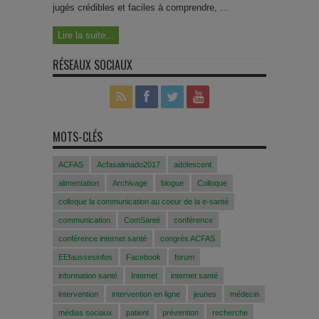
jugés crédibles et faciles à comprendre, ...
Lire la suite...
RÉSEAUX SOCIAUX
MOTS-CLÉS
ACFAS
Acfasalimado2017
adolescent
alimentation
Archivage
blogue
Colloque
colloque la communication au coeur de la e-santé
communication
ComSanté
conférence
conférence internet santé
congrès ACFAS
EEfaussesinfos
Facebook
forum
information santé
Internet
internet santé
intervention
intervention en ligne
jeunes
médecin
médias sociaux
patient
prévention
recherche