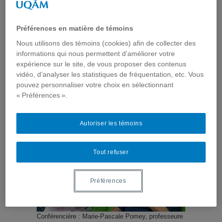
Compte rendu de séminaire –
Le Kaleidoscope de
Préférences en matière de témoins
l’engagement des patients :
Nous utilisons des témoins (cookies) afin de collecter des
informations qui nous permettent d’améliorer votre
quels types d’engagement
expérience sur le site, de vous proposer des contenus
vidéo, d’analyser les statistiques de fréquentation, etc. Vous
pour quelles finalités ?
pouvez personnaliser votre choix en sélectionnant
« Préférences ».
2016-2017
,
Actualités
,
Billets scientifiques
,
Communautés
de pratique
,
Communication interpersonnelle et santé
,
Évènements passés
,
La communication soignant-soigné
,
Autoriser les témoins
Relation patient-soignant
,
Thèmes de recherche
,
Vidéos
Tout refuser
Préférences
Conférencière : Marie-Pascale Pomey, professeure