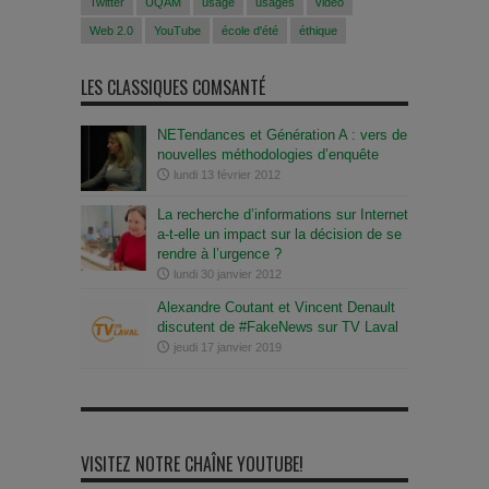
Twitter
UQAM
usage
usages
vidéo
Web 2.0
YouTube
école d'été
éthique
LES CLASSIQUES COMSANTÉ
NETendances et Génération A : vers de
nouvelles méthodologies d’enquête
lundi 13 février 2012
La recherche d’informations sur Internet
a-t-elle un impact sur la décision de se
rendre à l’urgence ?
lundi 30 janvier 2012
Alexandre Coutant et Vincent Denault
discutent de #FakeNews sur TV Laval
jeudi 17 janvier 2019
VISITEZ NOTRE CHAÎNE YOUTUBE!