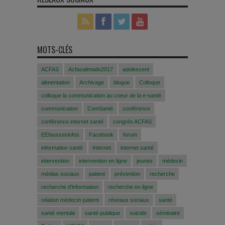
MOTS-CLÉS
ACFAS
Acfasalimado2017
adolescent
alimentation
Archivage
blogue
Colloque
colloque la communication au coeur de la e-santé
communication
ComSanté
conférence
conférence internet santé
congrès ACFAS
EEfaussesinfos
Facebook
forum
information santé
Internet
internet santé
intervention
intervention en ligne
jeunes
médecin
médias sociaux
patient
prévention
recherche
recherche d'information
recherche en ligne
relation médecin-patient
réseaux sociaux
santé
santé mentale
santé publique
suicide
séminaire