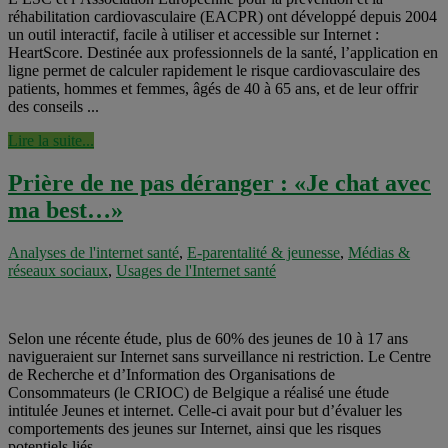
réhabilitation cardiovasculaire (EACPR) ont développé depuis 2004
un outil interactif, facile à utiliser et accessible sur Internet :
HeartScore. Destinée aux professionnels de la santé, l’application en
ligne permet de calculer rapidement le risque cardiovasculaire des
patients, hommes et femmes, âgés de 40 à 65 ans, et de leur offrir
des conseils ...
Lire la suite...
Prière de ne pas déranger : «Je chat avec
ma best…»
Analyses de l'internet santé
,
E-parentalité & jeunesse
,
Médias &
réseaux sociaux
,
Usages de l'Internet santé
Selon une récente étude, plus de 60% des jeunes de 10 à 17 ans
navigueraient sur Internet sans surveillance ni restriction. Le Centre
de Recherche et d’Information des Organisations de
Consommateurs (le CRIOC) de Belgique a réalisé une étude
intitulée Jeunes et internet. Celle-ci avait pour but d’évaluer les
comportements des jeunes sur Internet, ainsi que les risques
potentiels liés ...