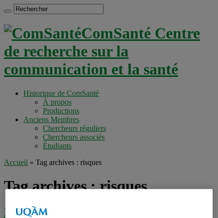
ComSanté Centre
de recherche sur la
communication et la santé
Historique de ComSanté
À propos
Productions
Anciens Membres
Chercheurs réguliers
Chercheurs associés
Étudiants
Accueil
»
Tag archives : risques
Tag archives :
risques
Internet : un outil de recherche et de