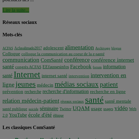
Lire la suite...
Réseaux sociaux
Mots-clés
alimentation
adolescent
Acfasalimado2017
ACFAS
Archivage
blogue
Colloque
colloque la communication au coeur de la e-santé
communication
conférence
conférence internet
ComSanté
santé
Facebook
information
EEfaussesinfos
congrès ACFAS
forum
Internet
intervention en
santé
internet santé
intervention
jeunes
médias sociaux
patient
ligne
médecin
recherche d'information
prévention
recherche en ligne
recherche
santé
relation médecin-patient
santé mentale
réseaux sociaux
vidéo
UQAM
séminaire
usage
santé publique
Twitter
usages
Web
suicide
école d'été
YouTube
2.0
éthique
Les classiques ComSanté