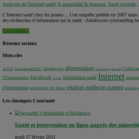
Analyses de l'internet santé
,
E-parentalité & jeunesse
,
Santé sexuelle
,
L’Internet santé chez les jeunes… Une enquête publiée en 2007 dans le 
des recherches d’information sur la santé : Adolescent cybersurfing fo
Lire la suite...
Réseaux sociaux
Mots-clés
alimentation
adolescent
Colloqu
Acfasalimado2017
ACFAS
Archivage
blogue
Internet
Facebook
information santé
interne
EEfaussesinfos
forum
relation médecin-patient
d'information
recherche en ligne
réseaux s
Les classiques ComSanté
Santé et intervention en ligne auprès des minori
jeudi 17 février 2011