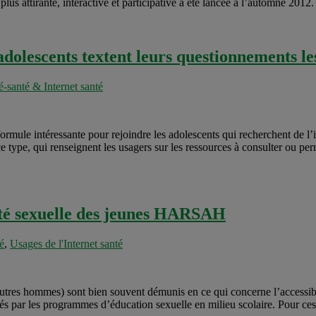
lus attirante, interactive et participative a été lancée à l’automne 2012. 
dolescents textent leurs questionnements le
é-santé & Internet santé
ormule intéressante pour rejoindre les adolescents qui recherchent de l’i
 ce type, qui renseignent les usagers sur les ressources à consulter ou p
santé sexuelle des jeunes HARSAH
é
,
Usages de l'Internet santé
s hommes) sont bien souvent démunis en ce qui concerne l’accessibilit
és par les programmes d’éducation sexuelle en milieu scolaire. Pour ce