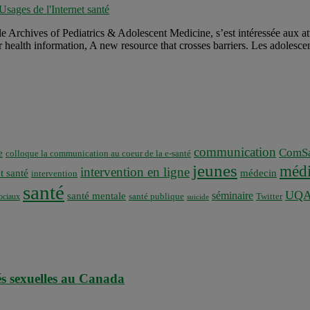
Usages de l'Internet santé
Archives of Pediatrics & Adolescent Medicine, s’est intéressée aux attri
r health information, A new resource that crosses barriers. Les adolescen
communication
ComSa
e
colloque la communication au coeur de la e-santé
jeunes
médi
intervention en ligne
t santé
médecin
intervention
santé
UQ
séminaire
santé mentale
santé publique
ociaux
Twitter
suicide
tés sexuelles au Canada