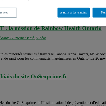
 au concept d’agentivité sexuelle (sexual agency). L’agentivité sexuelle 
té. Par le biais d’une méthode novatrice utilisant des blogues «privés» d
érences
Autoriser les témoins
Tout
T : la mission de Rainbow Health Ontario
é-santé & Internet santé
,
Vidéos
pour les minorités sexuelles à travers le Canada. Anna Travers, MSW So
 et de santé pour les communautés marginalisées en Ontario. Le 26 nove
 biais du site OnSexprime.fr
 du site OnSexprime de l’Institut national de prévention et d’éducatio