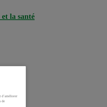
et la santé
t d’améliorer
s de