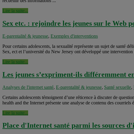
recueillir des informations ...
Lire la suite...
Sex etc. : rejoindre les jeunes sur le Web p
E-parentalité & jeunesse
,
Exemples d'interventions
Pour certains adolescents, la sexualité représente un sujet de santé d
Sex, ect et l’université du New Jersey ont développé une intervention q
Lire la suite...
Les jeunes s’expriment-ils différemment en
Analyses de l'internet santé
,
E-parentalité & jeunesse
,
Santé sexuelle
,
Certains adolescents témoignent d’une réticence à discuter de question
health and the Internet présente une analyse de contenu des courriels é
Lire la suite...
Place d'Internet santé parmi les sources d'