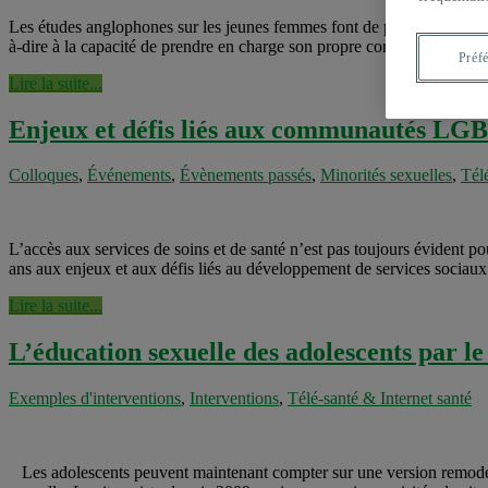
Les études anglophones sur les jeunes femmes font de plus en plus appel
à-dire à la capacité de prendre en charge son propre corps et sa sexuali
Préf
Lire la suite...
Enjeux et défis liés aux communautés LGB
Colloques
,
Événements
,
Évènements passés
,
Minorités sexuelles
,
Tél
L’accès aux services de soins et de santé n’est pas toujours évident 
ans aux enjeux et aux défis liés au développement de services sociaux
Lire la suite...
L’éducation sexuelle des adolescents par le
Exemples d'interventions
,
Interventions
,
Télé-santé & Internet santé
Les adolescents peuvent maintenant compter sur une version remodelée