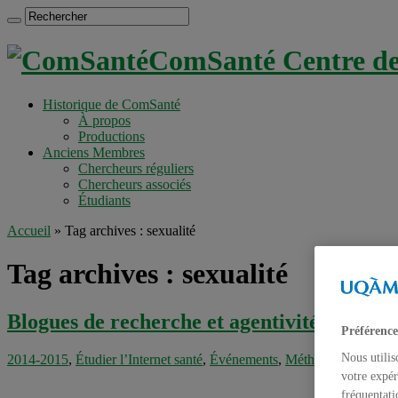
ComSanté Centre de 
Historique de ComSanté
À propos
Productions
Anciens Membres
Chercheurs réguliers
Chercheurs associés
Étudiants
Accueil
»
Tag archives : sexualité
Tag archives :
sexualité
Blogues de recherche et agentivité sexuelle
Préférence
Nous utilis
2014-2015
,
Étudier l’Internet santé
,
Événements
,
Méthodes de recher
votre expér
fréquentati