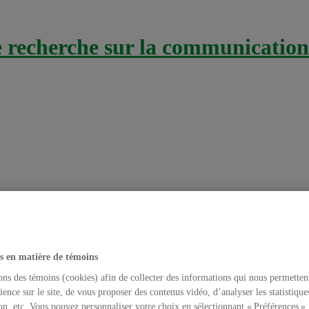
recherche sur la communication 
s en matière de témoins
ons des témoins (cookies) afin de collecter des informations qui nous permetten
che
,
Méthodologie de recherche
,
Séminaires
ience sur le site, de vous proposer des contenus vidéo, d’analyser les statistique
on, etc. Vous pouvez personnaliser votre choix en sélectionnant « Préférences ».