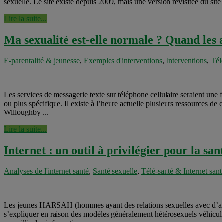
sexuelle. Le site existe depuis 2009, mais une version revisitée du site p
Lire la suite...
Ma sexualité est-elle normale ? Quand les a
E-parentalité & jeunesse
,
Exemples d'interventions
,
Interventions
,
Tél
Les services de messagerie texte sur téléphone cellulaire seraient une f
ou plus spécifique. Il existe à l’heure actuelle plusieurs ressources de
Willoughby ...
Lire la suite...
Internet : un outil à privilégier pour la 
Analyses de l'internet santé
,
Santé sexuelle
,
Télé-santé & Internet sant
Les jeunes HARSAH (hommes ayant des relations sexuelles avec d’autre
s’expliquer en raison des modèles généralement hétérosexuels véhicul