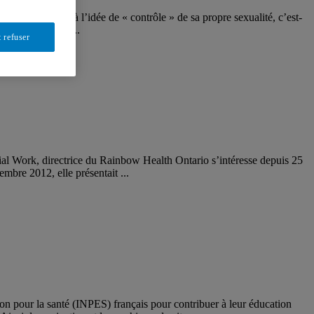
fait référence à l’idée de « contrôle » de sa propre sexualité, c’est-
e recherche sur ...
 refuser
cial Work, directrice du Rainbow Health Ontario s’intéresse depuis 25
mbre 2012, elle présentait ...
n pour la santé (INPES) français pour contribuer à leur éducation