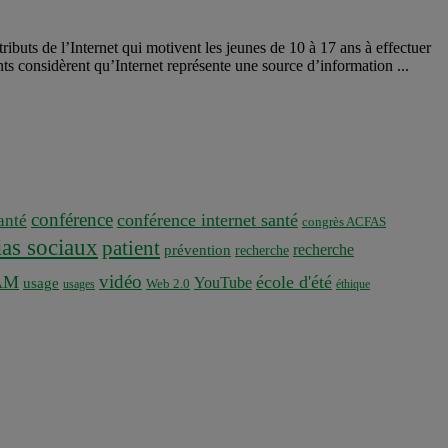
buts de l’Internet qui motivent les jeunes de 10 à 17 ans à effectuer
ts considèrent qu’Internet représente une source d’information ...
conférence
conférence internet santé
nté
congrès ACFAS
as sociaux
patient
recherche
prévention
recherche
vidéo
AM
école d'été
YouTube
usage
usages
Web 2.0
éthique