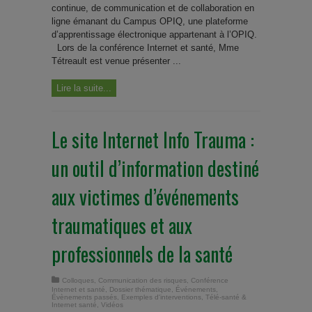
continue, de communication et de collaboration en
ligne émanant du Campus OPIQ, une plateforme
d’apprentissage électronique appartenant à l’OPIQ.
Lors de la conférence Internet et santé, Mme
Tétreault est venue présenter ...
Lire la suite...
Le site Internet Info Trauma :
un outil d’information destiné
aux victimes d’événements
traumatiques et aux
professionnels de la santé
Colloques
,
Communication des risques
,
Conférence
Internet et santé
,
Dossier thématique
,
Événements
,
Évènements passés
,
Exemples d'interventions
,
Télé-santé &
Internet santé
,
Vidéos