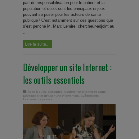
part de responsabilisation pour le patient et la
population et quels sont les principaux enjeux
pouvant se poser pour les acteurs de santé
publique? C’est notamment sur ces questions que
s’est penché M. Marc Lemire, chercheur-adjoint au
...
Lire la suite...
Développer un site Internet :
les outils essentiels
Boite à outils
,
Colloques
,
Conférence Internet et santé
,
Développer et diffuser une intervention
,
Événements
,
Évènements passés