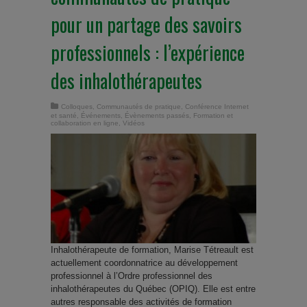
pour un partage des savoirs
professionnels : l’expérience
des inhalothérapeutes
Colloques
,
Communautés de pratique
,
Conférence Internet
et santé
,
Événements
,
Évènements passés
,
Formation et
collaboration en ligne
,
Vidéos
Inhalothérapeute de formation, Marise Tétreault est
actuellement coordonnatrice au développement
professionnel à l’Ordre professionnel des
inhalothérapeutes du Québec (OPIQ). Elle est entre
autres responsable des activités de formation