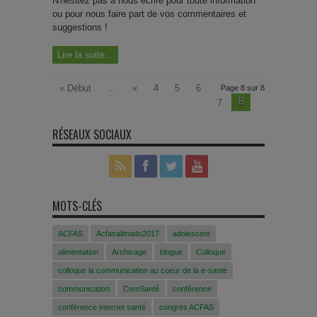
N'hésitez pas à nous écrire pour toute information
ou pour nous faire part de vos commentaires et
suggestions !
Lire la suite...
« Début
...
«
4
5
6
Page 8 sur 8
8
7
RÉSEAUX SOCIAUX
MOTS-CLÉS
ACFAS
Acfasalimado2017
adolescent
alimentation
Archivage
blogue
Colloque
colloque la communication au coeur de la e-santé
communication
ComSanté
conférence
conférence internet santé
congrès ACFAS