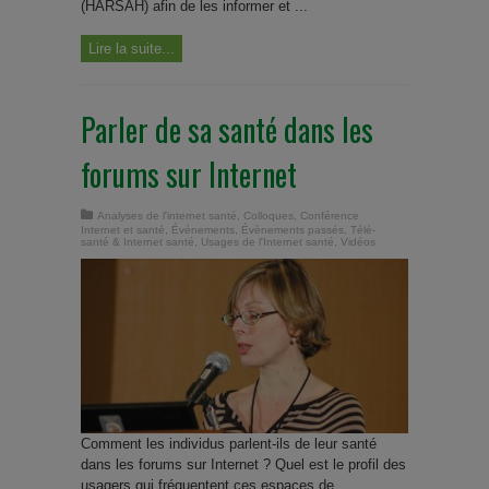
(HARSAH) afin de les informer et ...
Lire la suite...
Parler de sa santé dans les
forums sur Internet
Analyses de l'internet santé
,
Colloques
,
Conférence
Internet et santé
,
Événements
,
Évènements passés
,
Télé-
santé & Internet santé
,
Usages de l'Internet santé
,
Vidéos
Comment les individus parlent-ils de leur santé
dans les forums sur Internet ? Quel est le profil des
usagers qui fréquentent ces espaces de