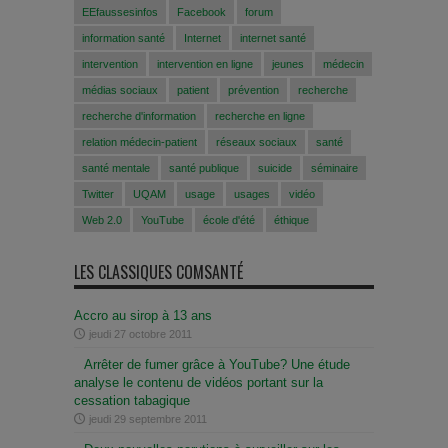
EEfaussesinfos
Facebook
forum
information santé
Internet
internet santé
intervention
intervention en ligne
jeunes
médecin
médias sociaux
patient
prévention
recherche
recherche d'information
recherche en ligne
relation médecin-patient
réseaux sociaux
santé
santé mentale
santé publique
suicide
séminaire
Twitter
UQAM
usage
usages
vidéo
Web 2.0
YouTube
école d'été
éthique
LES CLASSIQUES COMSANTÉ
Accro au sirop à 13 ans
jeudi 27 octobre 2011
Arrêter de fumer grâce à YouTube? Une étude
analyse le contenu de vidéos portant sur la
cessation tabagique
jeudi 29 septembre 2011