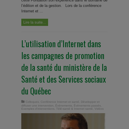
cette Fondation son expérience dans le domaine de
l’édition et de la gestion. Lors de la conférence
Internet et ...
Lire la suite...
L’utilisation d’Internet dans
les campagnes de promotion
de la santé du ministère de la
Santé et des Services sociaux
du Québec
Colloques
,
Conférence Internet et santé
,
Développer et
diffuser une intervention
,
Événements
,
Évènements passés
,
Exemples d'interventions
,
Télé-santé & Internet santé
,
Vidéos