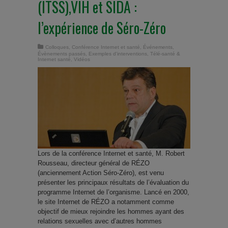
(ITSS),VIH et SIDA :
l’expérience de Séro-Zéro
Colloques
,
Conférence Internet et santé
,
Événements
,
Évènements passés
,
Exemples d'interventions
,
Télé-santé &
Internet santé
,
Vidéos
Lors de la conférence Internet et santé, M. Robert
Rousseau, directeur général de RÉZO
(anciennement Action Séro-Zéro), est venu
présenter les principaux résultats de l’évaluation du
programme Internet de l’organisme. Lancé en 2000,
le site Internet de RÉZO a notamment comme
objectif de mieux rejoindre les hommes ayant des
relations sexuelles avec d’autres hommes