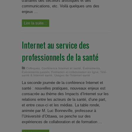
d'affaires des secteurs artistiques et des
communications, etc. Voilà quelques uns des
enjeux ...
Lire la suite...
Internet au service des
professionnels de la santé
Colloques
,
Conférence Internet et santé
,
Événements
,
Évènements passés
,
Formation et collaboration en ligne
,
Télé-
santé & Internet santé
,
Usages de l'Internet santé
La seconde journée de la conférence Internet et
santé : nouvelles pratiques, nouveaux enjeux est
consacrée au thème des Impacts d’Internet sur les
relations entre les acteurs de la santé, d’une part,
et entre ceux-ci et les médias. La table ronde,
animée par M. Luc Bonneville, professeur à
l’Université d’Ottawa, se penche sur des
expériences de collaboration et de formation ...