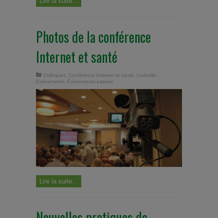
Lire la suite...
Photos de la conférence
Internet et santé
Colloques
,
Conférence Internet et santé
,
Corbeille
,
Événements
,
Évènements passés
Lire la suite...
Nouvelles pratiques de