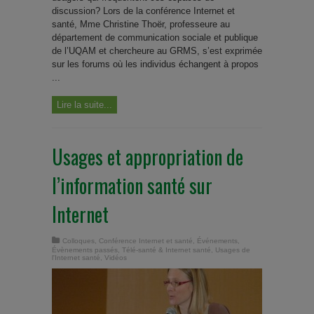
discussion? Lors de la conférence Internet et
santé, Mme Christine Thoër, professeure au
département de communication sociale et publique
de l’UQAM et chercheure au GRMS, s’est exprimée
sur les forums où les individus échangent à propos
...
Lire la suite...
Usages et appropriation de
l’information santé sur
Internet
Colloques
,
Conférence Internet et santé
,
Événements
,
Évènements passés
,
Télé-santé & Internet santé
,
Usages de
l'Internet santé
,
Vidéos