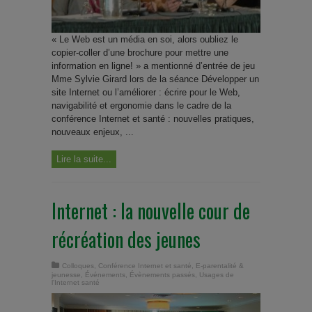
« Le Web est un média en soi, alors oubliez le
copier-coller d’une brochure pour mettre une
information en ligne! » a mentionné d’entrée de jeu
Mme Sylvie Girard lors de la séance Développer un
site Internet ou l’améliorer : écrire pour le Web,
navigabilité et ergonomie dans le cadre de la
conférence Internet et santé : nouvelles pratiques,
nouveaux enjeux, ...
Lire la suite...
Internet : la nouvelle cour de
récréation des jeunes
Colloques
,
Conférence Internet et santé
,
E-parentalité &
jeunesse
,
Événements
,
Évènements passés
,
Usages de
l'Internet santé