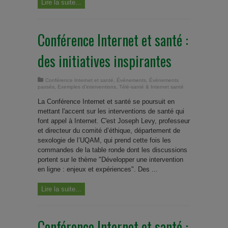
Lire la suite...
Conférence Internet et santé :
des initiatives inspirantes
Conférence Internet et santé
,
Événements
,
Évènements
passés
,
Exemples d'interventions
,
Télé-santé & Internet santé
La Conférence Internet et santé se poursuit en
mettant l'accent sur les interventions de santé qui
font appel à Internet. C'est Joseph Levy, professeur
et directeur du comité d’éthique, département de
sexologie de l’UQAM, qui prend cette fois les
commandes de la table ronde dont les discussions
portent sur le thème "Développer une intervention
en ligne : enjeux et expériences". Des ...
Lire la suite...
Conférence Internet et santé :