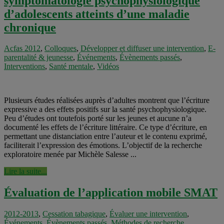
symptomatologie psychophysiologique
d’adolescents atteints d’une maladie
chronique
Acfas 2012
,
Colloques
,
Développer et diffuser une intervention
,
E-
parentalité & jeunesse
,
Événements
,
Évènements passés
,
Interventions
,
Santé mentale
,
Vidéos
Plusieurs études réalisées auprès d’adultes montrent que l’écriture
expressive a des effets positifs sur la santé psychophysiologique.
Peu d’études ont toutefois porté sur les jeunes et aucune n’a
documenté les effets de l’écriture littéraire. Ce type d’écriture, en
permettant une distanciation entre l’auteur et le contenu exprimé,
faciliterait l’expression des émotions. L’objectif de la recherche
exploratoire menée par Michèle Salesse ...
Lire la suite...
Évaluation de l’application mobile SMAT
2012-2013
,
Cessation tabagique
,
Évaluer une intervention
,
Événements
,
Évènements passés
,
Méthodes de recherche
,