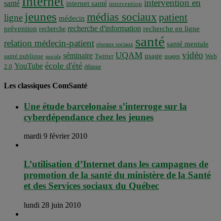
Internet
intervention en
santé
internet santé
intervention
jeunes
médias sociaux
patient
ligne
médecin
recherche d'information
prévention
recherche en ligne
recherche
santé
relation médecin-patient
santé mentale
réseaux sociaux
vidéo
UQAM
séminaire
usage
santé publique
Twitter
usages
Web
suicide
école d'été
YouTube
2.0
éthique
Les classiques ComSanté
Une étude barcelonaise s’interroge sur la
cyberdépendance chez les jeunes
mardi 9 février 2010
L’utilisation d’Internet dans les campagnes de
promotion de la santé du ministère de la Santé
et des Services sociaux du Québec
lundi 28 juin 2010