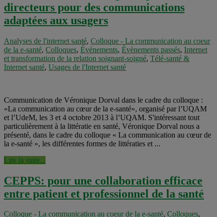
directeurs pour des communications
adaptées aux usagers
Analyses de l'internet santé
,
Colloque - La communication au coeur
de la e-santé
,
Colloques
,
Événements
,
Évènements passés
,
Internet
et transformation de la relation soignant-soigné
,
Télé-santé &
Internet santé
,
Usages de l'Internet santé
Communication de Véronique Dorval dans le cadre du colloque :
«La communication au cœur de la e-santé», organisé par l’UQAM
et l’UdeM, les 3 et 4 octobre 2013 à l’UQAM. S'intéressant tout
particulièrement à la littératie en santé, Véronique Dorval nous a
présenté, dans le cadre du colloque « La communication au cœur de
la e-santé », les différentes formes de littératies et ...
Lire la suite...
CEPPS: pour une collaboration efficace
entre patient et professionnel de la santé
Colloque - La communication au coeur de la e-santé
,
Colloques
,