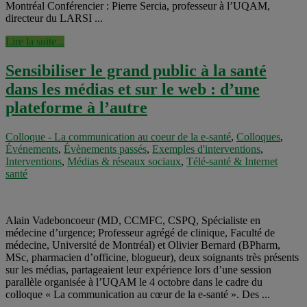
Montréal Conférencier : Pierre Sercia, professeur à l’UQAM,
directeur du LARSI ...
Lire la suite...
Sensibiliser le grand public à la santé
dans les médias et sur le web : d’une
plateforme à l’autre
Colloque - La communication au coeur de la e-santé
,
Colloques
,
Événements
,
Évènements passés
,
Exemples d'interventions
,
Interventions
,
Médias & réseaux sociaux
,
Télé-santé & Internet
santé
Alain Vadeboncoeur (MD, CCMFC, CSPQ, Spécialiste en
médecine d’urgence; Professeur agrégé de clinique, Faculté de
médecine, Université de Montréal) et Olivier Bernard (BPharm,
MSc, pharmacien d’officine, blogueur), deux soignants très présents
sur les médias, partageaient leur expérience lors d’une session
parallèle organisée à l’UQAM le 4 octobre dans le cadre du
colloque « La communication au cœur de la e-santé ». Des ...