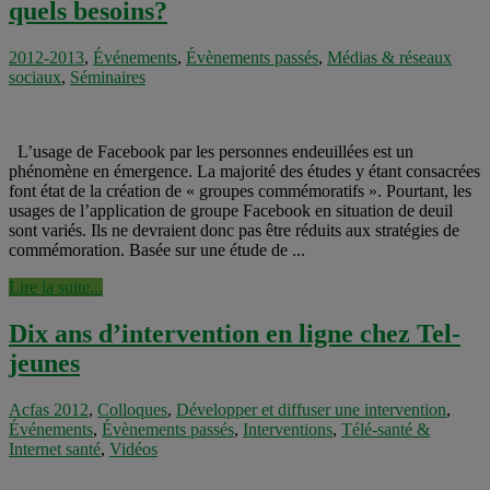
quels besoins?
2012-2013
,
Événements
,
Évènements passés
,
Médias & réseaux
sociaux
,
Séminaires
L’usage de Facebook par les personnes endeuillées est un
phénomène en émergence. La majorité des études y étant consacrées
font état de la création de « groupes commémoratifs ». Pourtant, les
usages de l’application de groupe Facebook en situation de deuil
sont variés. Ils ne devraient donc pas être réduits aux stratégies de
commémoration. Basée sur une étude de ...
Lire la suite...
Dix ans d’intervention en ligne chez Tel-
jeunes
Acfas 2012
,
Colloques
,
Développer et diffuser une intervention
,
Événements
,
Évènements passés
,
Interventions
,
Télé-santé &
Internet santé
,
Vidéos