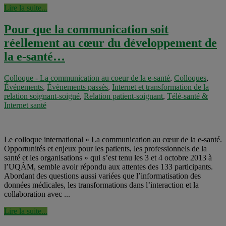
Lire la suite...
Pour que la communication soit
réellement au cœur du développement de
la e-santé…
Colloque - La communication au coeur de la e-santé
,
Colloques
,
Événements
,
Évènements passés
,
Internet et transformation de la
relation soignant-soigné
,
Relation patient-soignant
,
Télé-santé &
Internet santé
Le colloque international « La communication au cœur de la e-santé.
Opportunités et enjeux pour les patients, les professionnels de la
santé et les organisations » qui s’est tenu les 3 et 4 octobre 2013 à
l’UQÀM, semble avoir répondu aux attentes des 133 participants.
Abordant des questions aussi variées que l’informatisation des
données médicales, les transformations dans l’interaction et la
collaboration avec ...
Lire la suite...