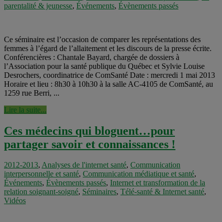
parentalité & jeunesse
,
Événements
,
Évènements passés
Ce séminaire est l’occasion de comparer les représentations des
femmes à l’égard de l’allaitement et les discours de la presse écrite.
Conférencières : Chantale Bayard, chargée de dossiers à
l’Association pour la santé publique du Québec et Sylvie Louise
Desrochers, coordinatrice de ComSanté Date : mercredi 1 mai 2013
Horaire et lieu : 8h30 à 10h30 à la salle AC-4105 de ComSanté, au
1259 rue Berri, ...
Lire la suite...
Ces médecins qui bloguent…pour
partager savoir et connaissances !
2012-2013
,
Analyses de l'internet santé
,
Communication
interpersonnelle et santé
,
Communication médiatique et santé
,
Événements
,
Évènements passés
,
Internet et transformation de la
relation soignant-soigné
,
Séminaires
,
Télé-santé & Internet santé
,
Vidéos