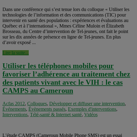
Dans une conférence qui s’est tenue lors du colloque « Utiliser les
technologies de l’information et des communications (TIC) pour
intervenir en santé des populations : expériences et évaluations au
Québec et à l’international », Mmes Céline Muloin et Élizabeth
Brosseau, du Centre d’intervention de Tel-jeunes, ont fait le point
sur les dix années de présence en ligne de Tel-jeunes. En plus
d’avoir exposé ...
Lire la suite...
Utiliser les téléphones mobiles pour
favoriser l’adhérence au traitement chez
des patients vivant avec le VIH : le cas
CAMPS au Cameroun
Acfas 2012
,
Colloques
,
Développer et diffuser une intervention
,
Événements
,
Évènements passés
,
Exemples d'interventions
,
Interventions
,
Télé-santé & Internet santé
,
Vidéos
L’étude CAMPS (Cameroun Mobile Phone SMS) est un essai