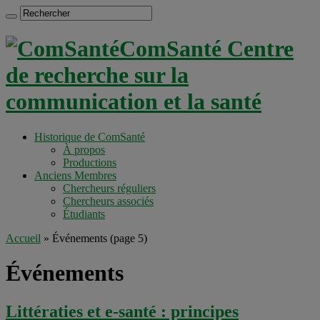
ComSanté Centre
de recherche sur la
communication et la santé
Historique de ComSanté
À propos
Productions
Anciens Membres
Chercheurs réguliers
Chercheurs associés
Étudiants
Accueil
»
Événements
(page 5)
Événements
Littératies et e-santé : principes