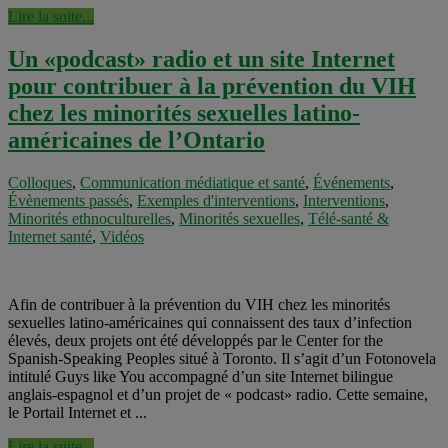
Lire la suite...
Un «podcast» radio et un site Internet
pour contribuer à la prévention du VIH
chez les minorités sexuelles latino-
américaines de l’Ontario
Colloques
,
Communication médiatique et santé
,
Événements
,
Évènements passés
,
Exemples d'interventions
,
Interventions
,
Minorités ethnoculturelles
,
Minorités sexuelles
,
Télé-santé &
Internet santé
,
Vidéos
Afin de contribuer à la prévention du VIH chez les minorités
sexuelles latino-américaines qui connaissent des taux d’infection
élevés, deux projets ont été développés par le Center for the
Spanish-Speaking Peoples situé à Toronto. Il s’agit d’un Fotonovela
intitulé Guys like You accompagné d’un site Internet bilingue
anglais-espagnol et d’un projet de « podcast» radio. Cette semaine,
le Portail Internet et ...
Lire la suite...