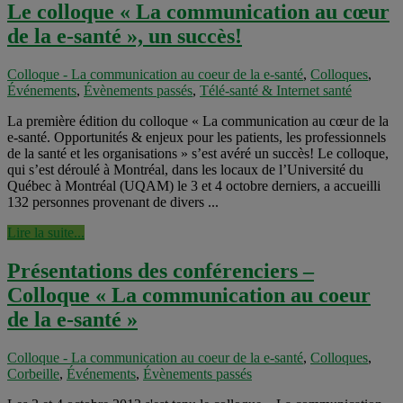
Le colloque « La communication au cœur
de la e-santé », un succès!
Colloque - La communication au coeur de la e-santé
,
Colloques
,
Événements
,
Évènements passés
,
Télé-santé & Internet santé
La première édition du colloque « La communication au cœur de la
e-santé. Opportunités & enjeux pour les patients, les professionnels
de la santé et les organisations » s’est avéré un succès! Le colloque,
qui s’est déroulé à Montréal, dans les locaux de l’Université du
Québec à Montréal (UQAM) le 3 et 4 octobre derniers, a accueilli
132 personnes provenant de divers ...
Lire la suite...
Présentations des conférenciers –
Colloque « La communication au coeur
de la e-santé »
Colloque - La communication au coeur de la e-santé
,
Colloques
,
Corbeille
,
Événements
,
Évènements passés