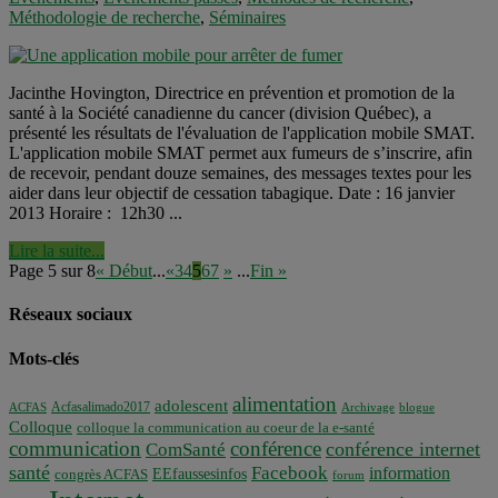
Méthodologie de recherche
,
Séminaires
Jacinthe Hovington, Directrice en prévention et promotion de la
santé à la Société canadienne du cancer (division Québec), a
présenté les résultats de l'évaluation de l'application mobile SMAT.
L'application mobile SMAT permet aux fumeurs de s’inscrire, afin
de recevoir, pendant douze semaines, des messages textes pour les
aider dans leur objectif de cessation tabagique. Date : 16 janvier
2013 Horaire : 12h30 ...
Lire la suite...
Page 5 sur 8
« Début
...
«
3
4
5
6
7
»
...
Fin »
Réseaux sociaux
Mots-clés
alimentation
adolescent
Acfasalimado2017
ACFAS
Archivage
blogue
Colloque
colloque la communication au coeur de la e-santé
communication
conférence
conférence internet
ComSanté
santé
Facebook
information
EEfaussesinfos
congrès ACFAS
forum