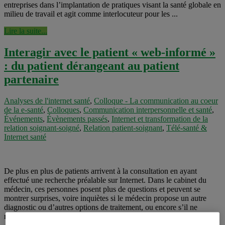
entreprises dans l’implantation de pratiques visant la santé globale en
milieu de travail et agit comme interlocuteur pour les ...
Lire la suite...
Interagir avec le patient « web-informé »
: du patient dérangeant au patient
partenaire
Analyses de l'internet santé
,
Colloque - La communication au coeur
de la e-santé
,
Colloques
,
Communication interpersonnelle et santé
,
Événements
,
Évènements passés
,
Internet et transformation de la
relation soignant-soigné
,
Relation patient-soignant
,
Télé-santé &
Internet santé
De plus en plus de patients arrivent à la consultation en ayant
effectué une recherche préalable sur Internet. Dans le cabinet du
médecin, ces personnes posent plus de questions et peuvent se
montrer surprises, voire inquiètes si le médecin propose un autre
diagnostic ou d’autres options de traitement, ou encore s’il ne
répond pas aux questionnements que la lecture d’information ...