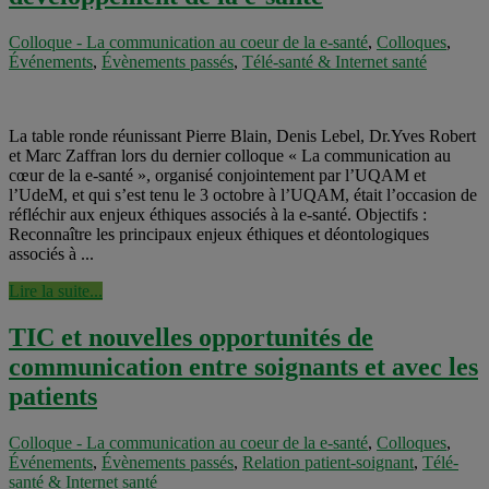
Colloque - La communication au coeur de la e-santé
,
Colloques
,
Événements
,
Évènements passés
,
Télé-santé & Internet santé
La table ronde réunissant Pierre Blain, Denis Lebel, Dr.Yves Robert
et Marc Zaffran lors du dernier colloque « La communication au
cœur de la e-santé », organisé conjointement par l’UQAM et
l’UdeM, et qui s’est tenu le 3 octobre à l’UQAM, était l’occasion de
réfléchir aux enjeux éthiques associés à la e-santé. Objectifs :
Reconnaître les principaux enjeux éthiques et déontologiques
associés à ...
Lire la suite...
TIC et nouvelles opportunités de
communication entre soignants et avec les
patients
Colloque - La communication au coeur de la e-santé
,
Colloques
,
Événements
,
Évènements passés
,
Relation patient-soignant
,
Télé-
santé & Internet santé