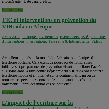
à ComSanté. Date : mercredi ...
Lire la suite...
TIC et interventions en prévention du
VIH/sida en Afrique
Acfas 2012
,
Colloques
,
Événements
,
Évènements passés
,
Exemples
d'interventions
,
Interventions
,
Télé-santé & Internet santé
,
Vidéos
Actuellement, près de la moitié des Africains sont équipés d’un
téléphone portable. Cela explique pourquoi de nombreuses
initiatives et programmes de prévention visant à améliorer l’accès
aux soins dans la lutte contre l’épidémie du VIH/sida ont recours au
téléphone mobile et à l’internet sur le continent africain où de
nombreuses personnes contaminées n’ont aucun accès aux
traitements. Parmi ces initiatives on peut citer ...
Lire la suite...
L’impact de l’écriture sur la