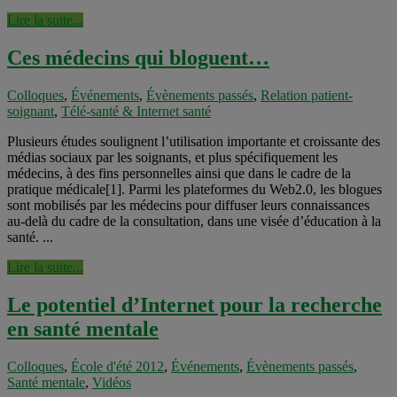
Lire la suite...
Ces médecins qui bloguent…
Colloques
,
Événements
,
Évènements passés
,
Relation patient-
soignant
,
Télé-santé & Internet santé
Plusieurs études soulignent l’utilisation importante et croissante des
médias sociaux par les soignants, et plus spécifiquement les
médecins, à des fins personnelles ainsi que dans le cadre de la
pratique médicale[1]. Parmi les plateformes du Web2.0, les blogues
sont mobilisés par les médecins pour diffuser leurs connaissances
au-delà du cadre de la consultation, dans une visée d’éducation à la
santé. ...
Lire la suite...
Le potentiel d’Internet pour la recherche
en santé mentale
Colloques
,
École d'été 2012
,
Événements
,
Évènements passés
,
Santé mentale
,
Vidéos