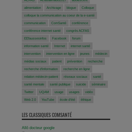
alimentation
Archivage
blogue
Colloque
colloque la communication au coeur de la e-santé
communication
ComSanté
conférence
conférence internet santé
congrès ACFAS
EEfaussesinfos
Facebook
forum
information santé
Internet
internet santé
intervention
intervention en ligne
jeunes
médecin
médias sociaux
patient
prévention
recherche
recherche d'information
recherche en ligne
relation médecin-patient
réseaux sociaux
santé
santé mentale
santé publique
suicide
séminaire
Twitter
UQAM
usage
usages
vidéo
Web 2.0
YouTube
école d'été
éthique
LES CLASSIQUES COMSANTÉ
Allô docteur google