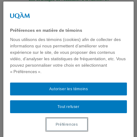
réseau
Prescrire une application santé pour favoriser
l’engagement du patient dans le processus de
soins
Préférences en matière de témoins
2012
Nous utilisons des témoins (cookies) afin de collecter des
informations qui nous permettent d’améliorer votre
Le RPCU lance une campagne Facebook
« Visitons nos aînés »
expérience sur le site, de vous proposer des contenus
vidéo, d’analyser les statistiques de fréquentation, etc. Vous
RéadApps : développement et validation d’un
portail d’Apps en réadaptation
pouvez personnaliser votre choix en sélectionnant
« Préférences ».
Utilisation des médias sociaux en santé –
approche opérationnelle
Quels sont les enjeux de la présence des
Autoriser les témoins
médecins canadiens sur les médias sociaux?
Les médias sociaux comme source
d’information sur la santé ?
Tout refuser
Médias, médicaments et espace public (2012)
2011
Préférences
Twitter, un outil permettant de rejoindre les