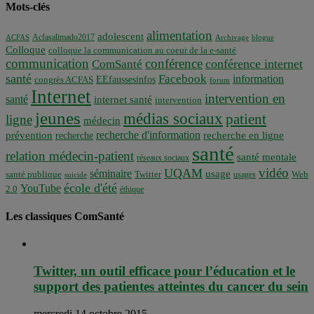
Mots-clés
alimentation
adolescent
Acfasalimado2017
ACFAS
Archivage
blogue
Colloque
colloque la communication au coeur de la e-santé
communication
conférence
conférence internet
ComSanté
santé
Facebook
information
EEfaussesinfos
congrès ACFAS
forum
Internet
intervention en
santé
internet santé
intervention
jeunes
médias sociaux
patient
ligne
médecin
recherche d'information
prévention
recherche en ligne
recherche
santé
relation médecin-patient
santé mentale
réseaux sociaux
vidéo
UQAM
séminaire
usage
santé publique
Twitter
usages
Web
suicide
école d'été
YouTube
2.0
éthique
Les classiques ComSanté
Twitter, un outil efficace pour l’éducation et le
support des patientes atteintes du cancer du sein
mercredi 14 octobre 2015