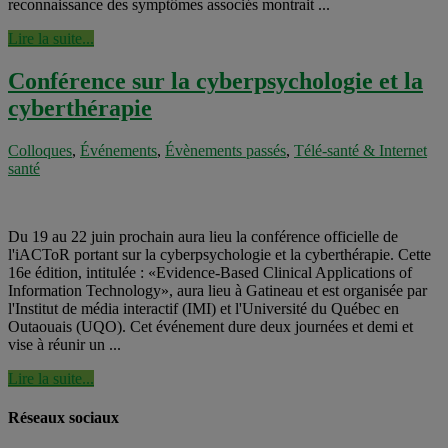
reconnaissance des symptômes associés montrait ...
Lire la suite...
Conférence sur la cyberpsychologie et la
cyberthérapie
Colloques
,
Événements
,
Évènements passés
,
Télé-santé & Internet
santé
Du 19 au 22 juin prochain aura lieu la conférence officielle de
l'iACToR portant sur la cyberpsychologie et la cyberthérapie. Cette
16e édition, intitulée : «Evidence-Based Clinical Applications of
Information Technology», aura lieu à Gatineau et est organisée par
l'Institut de média interactif (IMI) et l'Université du Québec en
Outaouais (UQO). Cet événement dure deux journées et demi et
vise à réunir un ...
Lire la suite...
Réseaux sociaux